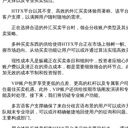
户支撑以及专业买卖指点。
HTFX平台以其不变、高效的外汇买卖体验而著称。该平台连
客户支撑，以满脚用户随时随地的需求。
正在选择合适的外汇买卖平台时，领会分歧账户类型及其劣势
卖策略。
多种买卖东西的供给使得HTFX平台正在市场上独树一帜。
握市场趋向。从动买卖功能让用户可以或许通过算法实现高效
现性成本凡是躲藏正在买卖条目和细则中，投资者应细心阅读
账户费以及潜正在的滑点成本，都是需要细致领会的环节点。
加无效的成本节制和投资报答。
VIP账户包罗享受更低的点差、更高的杠杆以及专属客户司
住最佳买卖机遇。此外，VIP账户还供给按期市场阐发演讲和
能及时处理。接下来，我们将切磋专业账户功能。
多言语客户支撑确保了来自分歧言语布景的用户可以或许无妨
队颠末专业培训，可以或许精确敏捷地回使用户的征询和问题
主要构成部门。