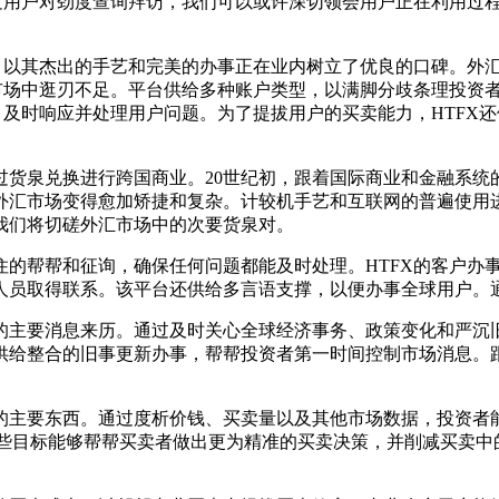
用户对劲度查询拜访，我们可以或许深切领会用户正在利用过程
以其杰出的手艺和完美的办事正在业内树立了优良的口碑。外汇
的市场中逛刃不足。平台供给多种账户类型，以满脚分歧条理投资
，及时响应并处理用户问题。为了提拔用户的买卖能力，HTFX
泉兑换进行跨国商业。20世纪初，跟着国际商业和金融系统
外汇市场变得愈加矫捷和复杂。计较机手艺和互联网的普遍使用
我们将切磋外汇市场中的次要货泉对。
帮帮和征询，确保任何问题都能及时处理。HTFX的客户办事
人员取得联系。该平台还供给多言语支撑，以便办事全球用户。通
主要消息来历。通过及时关心全球经济事务、政策变化和严沉旧
供给整合的旧事更新办事，帮帮投资者第一时间控制市场消息。
主要东西。通过度析价钱、买卖量以及其他市场数据，投资者能
ic）。这些目标能够帮帮买卖者做出更为精准的买卖决策，并削减