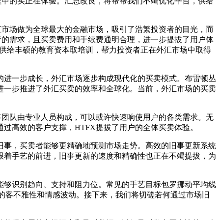
中的实正在体验。汇总改良，将帮帮我们不竭优化平台，供给
市场做为全球最大的金融市场，吸引了浩繁投资者的目光，而
者的需求，且买卖费用和手续费通明合理，进一步提拔了用户体
还供给丰硕的教育资本取培训，帮力投资者正在外汇市场中取得
的进一步成长，外汇市场逐步构成现代化的买卖模式。布雷顿丛
进一步推进了外汇买卖的效率和全球化。当前，外汇市场的买卖
团队由专业人员构成，可以或许快速响使用户的各类需求。无
过高效的客户支撑，HTFX提拔了用户的全体买卖体验。
事，买卖者能够更精确地预测市场走势。高效的旧事更新系统
跟着手艺的前进，旧事更新的速度和精确性也正在不竭提拔，为
够识别趋向、支持和阻力位。常见的手艺目标包罗挪动平均线
买卖中的客不雅性和情感波动。接下来，我们将切磋若何通过市场旧