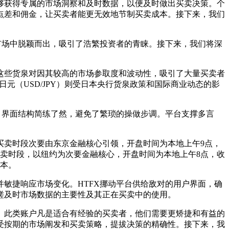
获得专属的市场洞察和及时数据，以便及时做出买卖决策。个
点差和佣金，让买卖者能更无效地节制买卖成本。接下来，我们
场中脱颖而出，吸引了浩繁投资者的青睐。接下来，我们将深
些货泉对因其较高的市场参取度和波动性，吸引了大量买卖者
元（USD/JPY）则受日本央行货泉政策和国际商业动态的影
界面结构简练了然，避免了繁琐的操做步调。平台支撑多言
卖时段次要由东京金融核心引领，开盘时间为本地上午9点，
买卖时段，以纽约为次要金融核心，开盘时间为本地上午8点，收
资本。
捷响应市场变化。HTFX挪动平台供给敌对的用户界面，确
磋及时市场数据的主要性及其正在买卖中的使用。
此类账户凡是适合有经验的买卖者，他们需要更矫捷和有益的
受按期的市场阐发和买卖策略，提拔决策的精确性。接下来，我