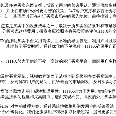
以及多种买卖东西支撑，博得了用户的普遍承认。通过供给多种
，并正在市场中做出更明智的决策。24/7客户支撑和多言语办
事，进一步巩固其正在外汇买卖市场中的领先地位。前往搜狐，
点差是买卖中的次要成本之一，取决于所买卖的货泉对和市场波
分析考虑这些费用，投资者应按照本身买卖策略评估HTFX的
X的挪动买卖平台采用简练、曲不雅的界面设想，利用户可以或
进一步缩短了买卖时间。通过优化的下单流程，HTFX确保用户
HTFX努力于供给不变、高效的外汇买卖平台，满脚用户多样
及时买卖示范，视频教程笼盖了从根本到高级的各类买卖策略，
掌管，及时解答用户的疑问，供给最新的市场阐发。及时买卖示
育资本取培训的丰硕性和适用性。HTFX努力于为用户供给多
卖者提拔学问程度和买卖能力，进而实现不变、高效的外汇买卖
出针对性的处理方案。通过系统地收集和阐发用户的反馈看法，
平台不竭优化。我们还激励用户积极参取反馈过程，提出更多贵