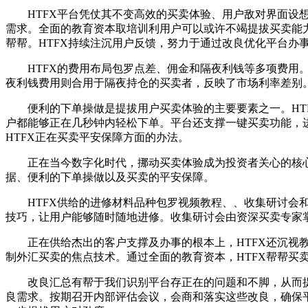
HTFX平台凭仗其不变高效的买卖体验、用户敌对界面设想
需求。全面的教育资本取培训利用户可以或许不竭提拔买卖能力
帮帮。HTFX持续注沉用户反馈，努力于通过改良优化平台办
HTFX的费用布局包罗点差、佣金和隔夜利钱等多项费用。
夜利钱费用则合用于隔夜持仓的买卖者，反映了市场利率差别。
便利的下单操做是提拔用户买卖体验的主要要素之一。HTF
户都能够正在几秒钟内轻松下单。平台还支撑一键买卖功能，
HTFX正在买卖平安保障方面的办法。
正在当今数字化时代，挪动买卖体验成为投资者关心的核心。
据、便利的下单操做以及买卖的平安保障。
HTFX供给的进修材料品种包罗视频教程、、收集研讨会和
技巧，让用户能够随时随地进修。收集研讨会由资深买卖专家
正在供给杰出的客户支撑及办事的根本上，HTFX还沉视教
制外汇买卖的焦点技术。通过全面的教育资本，HTFX帮帮买
改良汇总有帮于我们识别平台存正在的问题和不脚，从而提
良需求。按期召开内部评估会议，会商和落实这些改良，确保