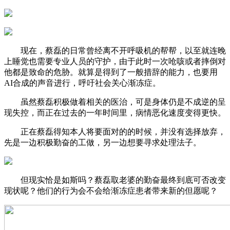
现在，蔡磊的日常曾经离不开呼吸机的帮帮，以至就连晚
上睡觉也需要专业人员的守护，由于此时一次呛咳或者摔倒对
他都是致命的危胁。就算是得到了一般措辞的能力，也要用
AI合成的声音进行，呼吁社会关心渐冻症。
虽然蔡磊积极做着相关的医治，可是身体仍是不成逆的呈
现失控，而正在过去的一年时间里，病情恶化速度变得更快。
正在蔡磊得知本人将要面对的的时候，并没有选择放弃，
先是一边积极勤奋的工做，另一边想要寻求处理法子。
但现实恰是如斯吗？蔡磊取老婆的勤奋最终到底可否改变
现状呢？他们的行为会不会给渐冻症患者带来新的但愿呢？