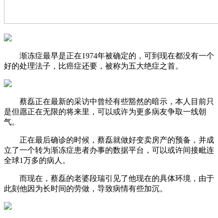
渐冻症最早是正在1974年被确定的，可到现在都没有一个
好的处理法子，比癌症还要，被称为五大绝症之首。
蔡磊正在最新的采访中曾经有些豁然的暗示，本人目前只
是但愿正在无限的将来里，可以或许为更多病友争取一线朝
气。
正在最后确诊的时候，蔡磊就做好变卖房产的预备，并成
立了一个转为渐冻症患者办事的数据平台，可以或许间接毗连
全球1万多的病人。
而现在，蔡磊的老婆段瑞引见了他现在的具体环境，由于
此刻他因为长时间的劳做，导致病情有些加沉。