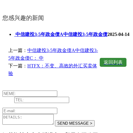
您感兴趣的新闻
中信建投3-5年政金债A中信建投3-5年政金债
2025-04-14
上一篇：
中信建投3-5年政金债A中信建投3-
5年政金债C： 中
返回列表
下一篇：
HTFX：不变、高效的外汇买卖体
验