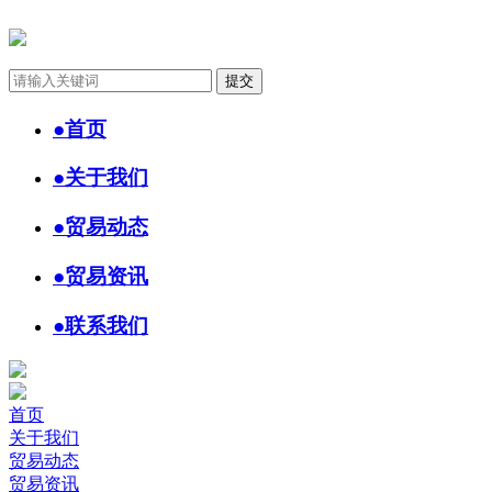
●
首页
●
关于我们
●
贸易动态
●
贸易资讯
●
联系我们
首页
关于我们
贸易动态
贸易资讯