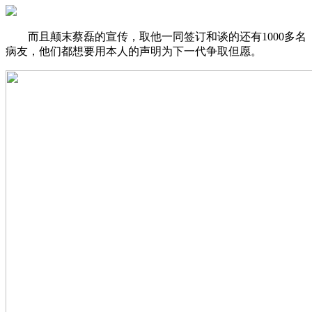
而且颠末蔡磊的宣传，取他一同签订和谈的还有1000多名
病友，他们都想要用本人的声明为下一代争取但愿。