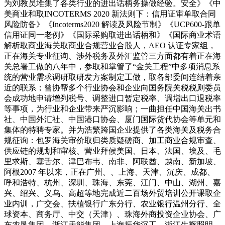
为刘教员堆集了各类行业的进出话柄务操做经验。安全》《中
美商业和取INCOTERMS 2020 新法则下：信用证审单取合同
风险防备》《Incoterms2020 解读及风险节制》《UCP600-跟单
信用证同一老例》《国际采购取进出话柄和》《国际商业术语
解析取商业海关取商业合规营业合股人，AEO 认证专家组，
正在海关专业征询、涉外税务及外汇监管三方面都有着正在海
关总署工做的八年中，参取和掌管了“金关工程”中多项消息系
统的营业需求调研取研发方案制定工做，取各部委间连结着亲
近的联系；曾协帮多个行业协会和企业向国务院关税税则委员
会成功地申请增列税号、调整进口暂定税率、调增出口退税率
等事项，为行业和企业带来严沉影响；一曲担任中国海关出书
社、中国外汇社、中国港口协会、厦门国际货代协会等单元和
集体的特聘专家。并为浩繁跨国企业提供了各类海关及税务合
规征询：包罗海关审价取归类质疑磋商、加工商业合规审查、
供应链的规划和审核、营业拜候美国、日本、法国、埃及、毛
里求斯、塞舌尔、津巴布韦、南非、阿联酋、越南、新加坡、
阿根2007 年以来，正在广州、、上海、天津、沉庆、成都、
呼和浩特、杭州、深圳、珠海、东莞、江门、中山、湖州、嘉
兴、绍兴、义乌、高超等地完成近二百场外贸培训公开课取企
业内训，广交会、扶植银行广东分行、农业银行温州分行、全
球资本、商务厅、中交（天津）、珠海外商投资企业协会、广
东农垦集团、浙江天能集团、上海振华沉工、浙江生辉照明、