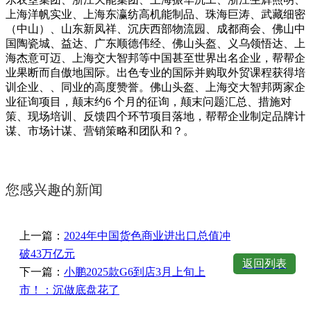
上海洋帆实业、上海东瀛纺高机能制品、珠海巨涛、武藏细密
（中山）、山东新凤祥、沉庆西部物流园、成都商会、佛山中
国陶瓷城、益达、广东顺德伟经、佛山头盔、义乌领悟达、上
海杰意可迈、上海交大智邦等中国甚至世界出名企业，帮帮企
业果断而自傲地国际。出色专业的国际并购取外贸课程获得培
训企业、、同业的高度赞誉。佛山头盔、上海交大智邦两家企
业征询项目，颠末约6 个月的征询，颠末问题汇总、措施对
策、现场培训、反馈四个环节项目落地，帮帮企业制定品牌计
谋、市场计谋、营销策略和团队和？。
您感兴趣的新闻
上一篇：
2024年中国货色商业进出口总值冲
破43万亿元
返回列表
下一篇：
小鹏2025款G6到店3月上旬上
市！：沉做底盘花了