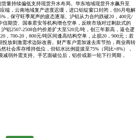
区到货量持续偏低支持现货升水布局。华东地域现货升水飙升至
。供应端，云南地域复产进度迟缓，进口铝锭窗口封闭，但6月电解
%，保守旺季尾声的疲态逐渐。沪铝从力合约跌破20，400元/
，中信期货、国泰君安等机构增仓空单，反映市场对过剩款式的
铝2507-2508合约价差扩大至520元/吨，创三年新高，逼仓逻
700-20，800元/吨区间逢高结构空单，止损20，900元；若
预期投放刺激需求边际改善。财产客户需加速去库节拍，商业商转
虽然社会库存维持低位，但铝水比例提拔至75%（同比+8%），
升级减弱外需支持。手艺面破位后，铝价或新一轮下行周期，