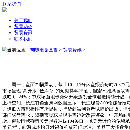
联系我们
关于我们
贸易动态
贸易资讯
联系我们
当前位置：
蜘蛛电竞直播
>
贸易资讯
>
周一，盘面窄幅震动，截止10：15分休盘报价每吨20375
市场呈现“高升水+低库存”的短期博弈特征，但宏不雅风险取需求
跌幅0。24%；中东场面地步突然升级激发全球避险情感升温
上行空间。长江有色金属网数据显示，长江现货A00铝锭价报每吨
方逢低入市积极性有所提拔，持货商虽测验考试挺价出货，但
部门买盘需求，短期市场或呈现供需边际改善迹象。中东场面
增。避险情感鞭策美元指数冲破104关口，以美元计价的伦铝承压
美元/桶，能源成本抬升对铝价构成部门对冲。美股三大指数集