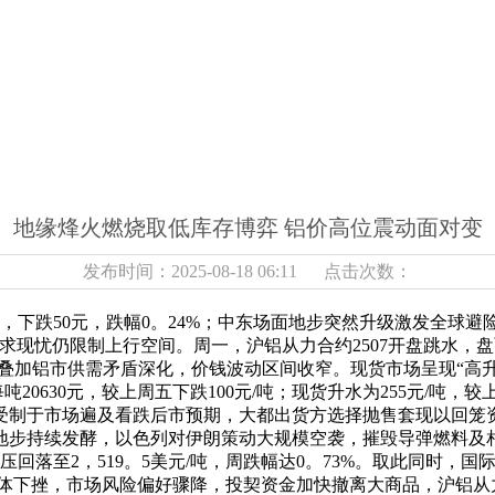
地缘烽火燃烧取低库存博弈 铝价高位震动面对变
发布时间：2025-08-18 06:11 点击次数：
元，下跌50元，跌幅0。24%；中东场面地步突然升级激发全
现忧仍限制上行空间。周一，沪铝从力合约2507开盘跳水，盘面窄
，叠加铝市供需矛盾深化，价钱波动区间收窄。现货市场呈现“高
20630元，较上周五下跌100元/吨；现货升水为255元/吨，
受制于市场遍及看跌后市预期，大都出货方选择抛售套现以回笼
地步持续发酵，以色列对伊朗策动大规模空袭，摧毁导弹燃料及
回落至2，519。5美元/吨，周跌幅达0。73%。取此同时，国
体下挫，市场风险偏好骤降，投契资金加快撤离大商品，沪铝从力