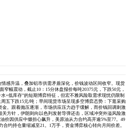
球避险情感升温，叠加铝市供需矛盾深化，价钱波动区间收窄。现货
幅震动，截止10：15分休盘报价每吨20375元，下跌50元，
升水+低库存”的短期博弈特征，但宏不雅风险取需求现忧仍限制
较上周五下跌15元/吨；早间现货市场呈现多空博弈态势：下逛采购
资金。跟着抛压逐渐，市场供应压力趋于缓解，而价钱回调刺激
相关方针，伊朗则向以色列发射导弹还击，区域冲突外溢风险激
际油价因供应中缀担心飙升，美原油从力合约高开逾5%至77。49
合约持仓量缩减至21。1万手，资金博弈核心转向月间价差。