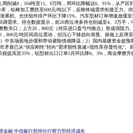
削减8，164吨至11。0万吨，周环比降幅达6。91%，从产
补库，铝棒加工费跌至600元/吨以下，反映终端需求衔接乏力
渐累积。光伏组件排产环比下降15%、汽车型材订单增速放缓至5
回调需求。持仓数据显示，前20席位净多持仓削减至4。3万手
元整数关口；上方20，800元（对应进口盈亏均衡点）形成强阻力。沪
，800元/吨区间高位震动，但沉心下移趋向渐显。操做上反弹至20，
：1）中东场面地步缓和带动避险情感降温；2）国内基建资金超
市矛盾已从“供应刚性”转向“需求韧性衰减+现性库存显性化”。
税提高至35%，铝型材出口订单5月环比降6。3%，商业摩擦
境金融 中信银行郑州分行帮力型经济成长