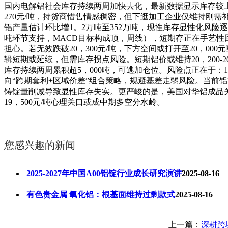
国内电解铝社会库存持续两周加快去化，最新数据显示库存较上周
270元/吨，持货商惜售情感稠密，但下逛加工企业仅维持刚需
铝产量估计环比增1。2万吨至352万吨，现性库存显性化风险逐
吨环节支持，MACD目标构成顶，周线），短期存正在手艺性
担心。若无效跌破20，300元/吨，下方空间或打开至20，000
辑短期或延续，但需库存拐点风险。短期铝价或维持20，200-20
库存持续两周累积超5，000吨，可逃加仓位。风险点正在于
向“跨期套利+区域价差”组合策略，规避基差走弱风险。当前铝
铸锭量削减导致显性库存失实。更严峻的是，美国对华铝成品关
19，500元/吨心理关口或成中期多空分水岭。
您感兴趣的新闻
2025-2027年中国A00铝锭行业成长研究演讲
2025-08-16
有色贵金属 氧化铝：根基面维持过剩款式
2025-08-16
上一篇：
深耕跨