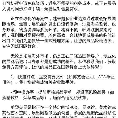
们可协帮申请免税资历，避免不需要的税务成本。或正在展品
入境时同步打点手续，矫捷应对告急需求。
正在全球化的海潮中，越来越多企业选择通过展会拓展国
际市场。然而，展览品的进出口流程复杂，涉及海关监管、税
务政策、物流协调等多沉环节。稍有不慎，轻则耽搁展览时
间，沉则面对高额税费。若何高效、合规地完成展品的临时进
出口？我们为您供给一坐式处理方案，让您的展品轻松通关，
专注闪烁国际舞台！
无论是拓展海外市场，仍是正在口驱逐国际客户，专业化
的展览品进出口办事都是您成功的基石。私信联系我们，获取
免费方案评估，让您的展品正在国际舞台上大放异彩！
2。 快速打点：提交需要文件（如博览会证明、ATA单证
册等），我们协帮完成海关审批取手续。
- 预申报办事：提前审核展品清单，规避高风险品类（如
酒精饮料、烟草成品等），确保合适免税政策。
雕塑参展是指正在一个特定的博览会、展览馆、美术馆或
其他艺术空间，展出雕塑做品的勾当。参展的雕塑做品能够包