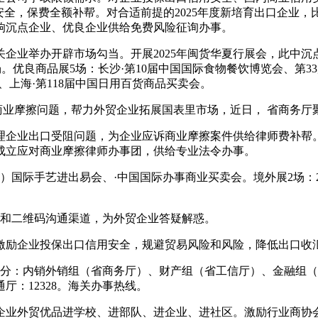
安全，保费全额补帮。对合适前提的2025年度新培育出口企业，
响沉点企业、优良企业供给免费风险征询办事。
业举办开辟市场勾当。开展2025年闽货华夏行展会，此中沉点
。优良商品展5场：长沙·第10届中国国际食物餐饮博览会、第3
上海·第118届中国日用百货商品买卖会。
商业摩擦问题，帮力外贸企业拓展国表里市场，近日， 省商务厅
企业出口受阻问题，为企业应诉商业摩擦案件供给律师费补帮。
成立应对商业摩擦律师办事团，供给专业法令办事。
际手艺进出易会、·中国国际办事商业买卖会。境外展2场：20
线和二维码沟通渠道，为外贸企业答疑解惑。
励企业投保出口信用安全，规避贸易风险和风险，降低出口收
：内销外销组（省商务厅）、财产组（省工信厅）、金融组（
厅：12328。海关办事热线。
业外贸优品进学校、进部队、进企业、进社区。激励行业商协会