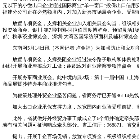
元以下的小微出口企业通过国际商业“单一窗口”投保出口信用
福建分公司正在必然额度内，对加入新兴市场展会企业、受影
放置专项资金，支撑相关企业加入相关展会勾当，组织相关企
投资洽商会、银川·第7届中国-阿拉伯国度博览会、预留灵活1场
都）秋季茶业博览会、深圳·大湾区国际纺织面料及辅料博览会、
东南网5月14日讯（本网记者 卢金福）为加强防止和应对
放置专项资金，支撑受阻企业通过法令路子取构和体例处理
组织开展商业摩擦应对工做；组织应对商业摩擦专项指点会；
开展办事商业展会。此中境内展2场：第十一届中国（上海）国
商品展暨沙特办事商业推进勾当。
为鞭策处理外贸企业坚苦问题，省商务厅已开通96114热
加大出口企业承保支撑力度，放宽国内商业险受理前提。激
此外，省就做好外经贸办事工做成立了6个组并确定牵头部分
若有相关问题可征询响应牵头部分。省工信厅：968871。省交通
提出，开展千企百场促销，放置专项资金，积极组织相关企