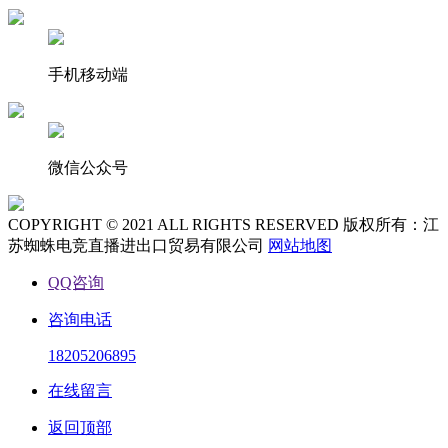
手机移动端
微信公众号
COPYRIGHT © 2021 ALL RIGHTS RESERVED 版权所有：江
苏蜘蛛电竞直播进出口贸易有限公司
网站地图
QQ咨询
咨询电话
18205206895
在线留言
返回顶部