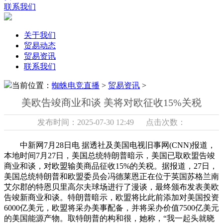
联系我们
关于我们
贸易动态
贸易资讯
联系我们
当前位置：
蜘蛛电竞直播
>
贸易资讯
>
美欧告竣商业和谈 美将对欧征收15%关税
发布时间：2025-07-30 12:49 点击次数：
中新网7月28日电 据透社及美国电视旧事网(CNN)报道，
本地时间7月27日，美国总统特朗普暗示，美国已取欧盟告竣
商业和谈，对欧盟输美商品征收15%的关税。据报道，27日，
美国总统特朗普和欧盟委员会冯德莱恩正在位于英国苏格兰南
艾尔郡的特恩贝里高尔夫球场进行了漫谈，最终颁布发表美欧
告竣新商业和谈。特朗普暗示，欧盟将比此前添加对美国投资
6000亿美元，欧盟将采办美事配备，并将采办价值7500亿美元
的美国能源产物。取特朗普的构和很，她称，“我一起头就晓