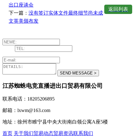
出口座谈会
返回列表
下一篇：
没有签订实体文件最终细节尚未成
文英美颁布发
江苏蜘蛛电竞直播进出口贸易有限公司
联系电话：18205206895
邮箱：lxwm@163.com
地址：徐州市睢宁县中央大街南白领公寓A座5楼
首页
关于我们
贸易动态
贸易资讯
联系我们