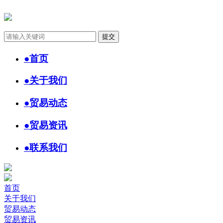
●
首页
●
关于我们
●
贸易动态
●
贸易资讯
●
联系我们
首页
关于我们
贸易动态
贸易资讯