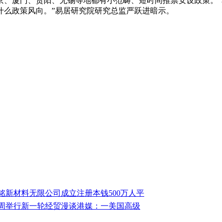
京、厦门、贵阳、无锡等地都有小范畴、短时间推票安设政策。
什么政策风向。”易居研究院研究总监严跃进暗示。
铭新材料无限公司成立注册本钱500万人平
周举行新一轮经贸漫谈港媒：一美国高级