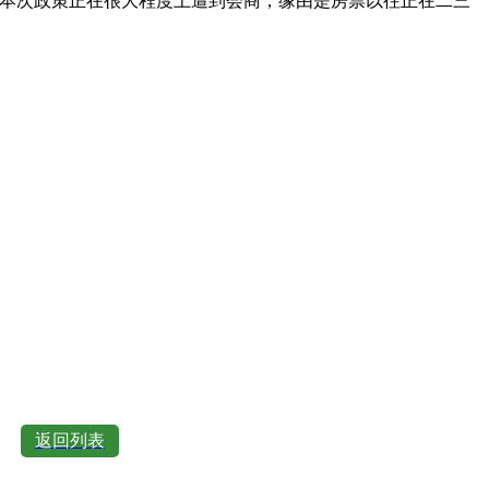
“本次政策正在很大程度上遭到会商，缘由是房票以往正在二三
返回列表