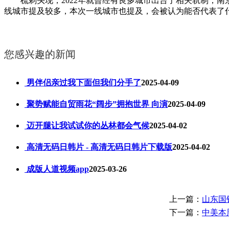
梳剃头现，2022年就曾经有良多城市出台了相关轨制，南
线城市提及较多，本次一线城市也提及，会被认为能否代表了
您感兴趣的新闻
男伴侣亲过我下面但我们分手了
2025-04-09
聚势赋能自贸雨花“阔步”拥抱世界 向演
2025-04-09
迈开腿让我试试你的丛林都会气候
2025-04-02
高清无码日韩片 - 高清无码日韩片下载版
2025-04-02
成版人道视频app
2025-03-26
上一篇：
山东国
下一篇：
中美本