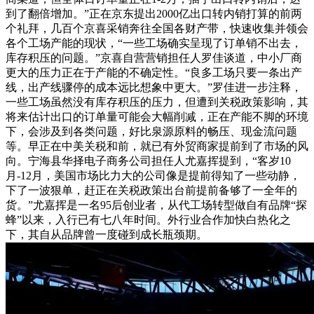
到了翻倍增加。”正在京东提出2000亿出口转内销打算的前两
个礼拜，几百个京喜采销奔往全国各财产带，快速收集并领会
各个工场产能的现状，“一些工场确实呈现了订单销不出去，
库存积压的问题。”京喜自营营销担任人罗佳谈道，中小厂商
更大的压力正在于产能的不确定性。“良多工场只要一条出产
线，出产线骤停的成本远比想象中更大。”罗佳进一步注释，
一些工场虽然没有库存积压的压力，但遭到关税政策影响，其
将来估计出口的订单量可能会大幅削减，正在产能不脚的环境
下，会涉及到各类问题，好比泉源原料的畅压、现金流问题
等。早正在中美关税和前，就已有外贸商家提前到了市场的风
向。宁海县华择电子商务公司担任人尤嘉挥提到，“客岁10
月-12月，美国市场比力大的公司像是提前得知了一些动静，
下了一波狠单，赶正在关税政策出台前提前备够了一全年的
货。”尤嘉挥是一名95后创业者，从代工场转型做自有品牌“探
蜂”以来，入行已有七八年时间。外行业合作加快白热化之
下，其自从品牌曾一度碰到成长瓶颈期。