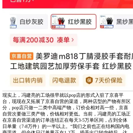
现实上，冯建亮的工场很早就以pop店的形式入驻了京喜平
台，现现在又拓展了京喜自营的渠道，两种店型的产物有所区
分，pop店只做一二类中高端产物，订价会相对高一些，京喜
自营次要做三类产物，价钱相对更低。当前，冯建亮的工场正
在京喜自营渠道的订单连结正在每天3-5万单区间，占到全体
日单量（7-8万件）的一半以上。“我们之前也正在结构国内电
商渠道，但全体日订单量正在1-2万，插手出口转内销后，达