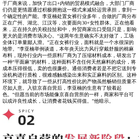
于厂商来说，加快了出口+内销的贸易模式融合，大部门厂商
们仍是更情愿通过积极拥抱这一模式来减轻运营承担，拿到一
个确定性的产能。李亚楠处置女裤行业多年，合做的厂商分布
正在广州、湖北、江汉等，次要面向30+女性群体。正在他看
来，正在持久的关税拉扯和中，外贸商家出口受阻只是，影响
更大的是消费市场决心。“这两年生意确实不太好做了，工场
全体订单量鄙人滑。”正在女裤行业，面料就是一个水很深的
地带。”李亚楠举例谈道，本年炎天比力风行穿戴舒服的棉麻
布料，现外行业内一些原料厂商为了压缩材料成本，研发出了
一种“平面麻”的材料，这种面料不含任何天然麻料的成分，将
成本压得很低，卖的也很廉价。通俗消费者若是不把它送到专
业机构进行质检，很难感触感染出来和实正麻料的区别。这种
环境下，就导致了一些从打高性价比的产物虽然畅销但质量不
尽如人意。入驻京喜自营后，李亚楠的生意有了较着起
色。“但愿当前的市场能像京喜自营所的一样，商家和平台可
以或许良性成长，让消费者花钱买得值。”他暗示。