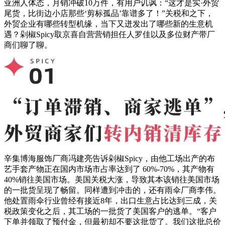
亚洲人体态，月销冲破10万件，有用户讥讽：“这才是实·外贸
尾货，比街边小店那些‘剪标孤品’靠谱多了！”关税和之下，
外贸企业有哪些转型机缘，当下又迸发出了哪些新的生意机
遇？剁椒Spicy取京喜自营营销担任人罗佳以及多位财产带厂
商们聊了聊。
辛集博海服饰厂商冯建亮告诉剁椒Spicy，由他工场出产的布
艺手套产物正在国内市场市占率达到了 60%-70%，其产物有
40%销往美国市场。美国关税大涨，导致其本该销往美国市场
的一批货呈现了畅留。同样遭到冲击的，还有雨伞厂商李伟。
他处置雨伞行业曾经有接近8年，出口生意占比达到三成，关
税政策变化之后，其工场的一批货了美国客户的逃单。“客户
下单并领取了预付金，但最初却不要这批货了。我们这批总价