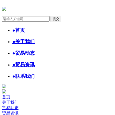
●
首页
●
关于我们
●
贸易动态
●
贸易资讯
●
联系我们
首页
关于我们
贸易动态
贸易资讯