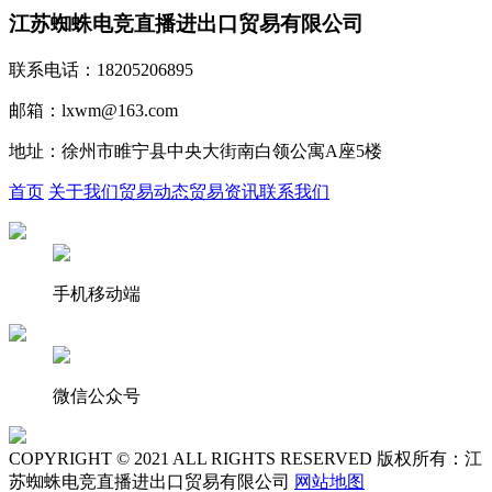
江苏蜘蛛电竞直播进出口贸易有限公司
联系电话：18205206895
邮箱：lxwm@163.com
地址：徐州市睢宁县中央大街南白领公寓A座5楼
首页
关于我们
贸易动态
贸易资讯
联系我们
手机移动端
微信公众号
COPYRIGHT © 2021 ALL RIGHTS RESERVED 版权所有：江
苏蜘蛛电竞直播进出口贸易有限公司
网站地图