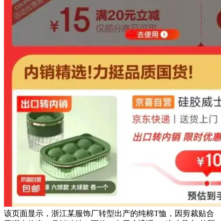
该页面显示，浙江某服饰厂转型出产的纯棉T恤，因剪裁贴合