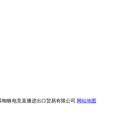
版权所有：江苏蜘蛛电竞直播进出口贸易有限公司
网站地图