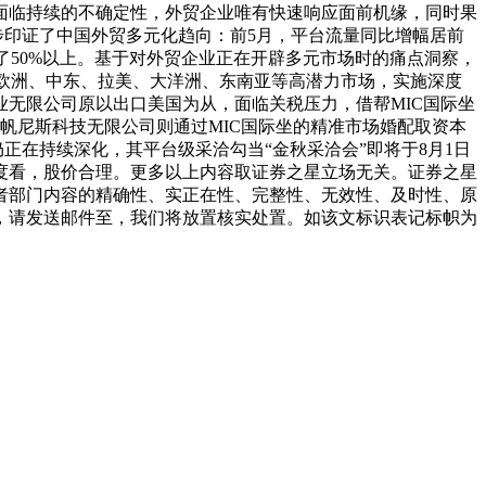
面临持续的不确定性，外贸企业唯有快速响应面前机缘，同时果
步印证了中国外贸多元化趋向：前5月，平台流量同比增幅居前
了50%以上。基于对外贸企业正在开辟多元市场时的痛点洞察，
焦欧洲、中东、拉美、大洋洲、东南亚等高潜力市场，实施深度
无限公司原以出口美国为从，面临关税压力，借帮MIC国际坐
帆尼斯科技无限公司则通过MIC国际坐的精准市场婚配取资本
正在持续深化，其平台级采洽勾当“金秋采洽会”即将于8月1日
度看，股价合理。更多以上内容取证券之星立场无关。证券之星
者部门内容的精确性、实正在性、完整性、无效性、及时性、原
，请发送邮件至，我们将放置核实处置。如该文标识表记标帜为