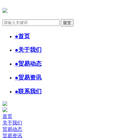
●
首页
●
关于我们
●
贸易动态
●
贸易资讯
●
联系我们
首页
关于我们
贸易动态
贸易资讯