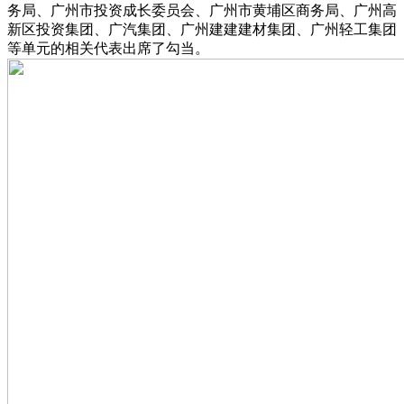
务局、广州市投资成长委员会、广州市黄埔区商务局、广州高
新区投资集团、广汽集团、广州建建建材集团、广州轻工集团
等单元的相关代表出席了勾当。