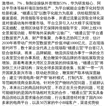
激增48。7%，制制业操纵外资增加53%，华为研发核心、阿
达半导体等标杆项目加快投产，为平台赋能企业数字化转型供
给新机缘。“穗通云贸”以数字化能力为底座，供给聪慧报关、
极速退税、跨境领取等全链办事，并通过流量运营取全球化渠
道对接撬动海外增量市场。平台立异引入AI大模子实现智能
买卖婚配，使用区块链手艺保障跨境领取平安，同时上线VR
全景展现功能，帮帮海外采购商“云验厂”。“穗通云贸”平台通
过数据资产入表、财产带集聚、办事生态协同三大径，估计
2030年将带动广州外贸数据资产价值冲破1000亿元。正在现场
签约环节，数十家企业代表上台现场取“穗通云贸”平台签订入
驻合做和谈。将来，品牌赋能、物流供应链办事于一体的全方
位表里贸分析办事系统，配合鞭策中国品牌的市场拓展取营业
增加。跟着粤港澳大湾区立异政策的持续落地，“穗通云贸”将
加快三大计谋结构：深化全球多国渠道收集，拓展“一带一”共
开国家及新兴市场；联动处所国企，鞭策财产取本钱深度融
合；建立“跨境电商+财产带”标杆模式，打制汽车、生物医药
等范畴跨境商业新高地。针对外贸产物转内贸问题，王砚耕认
为，本来出口的商品转到内贸，不存正在天分类的问题，可是
可能碰到的是国内市场相对充实的合作，“穗通云贸”其实具备
商品供给以及需求撮合的功能，行云集团曾经对接了国内300
多家的电商平台，以及50万家的中小B端客户，渠道劣势较