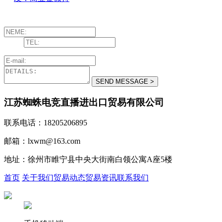
江苏蜘蛛电竞直播进出口贸易有限公司
联系电话：18205206895
邮箱：lxwm@163.com
地址：徐州市睢宁县中央大街南白领公寓A座5楼
首页
关于我们
贸易动态
贸易资讯
联系我们