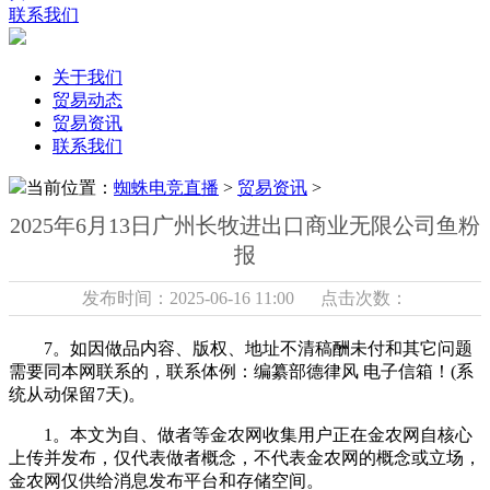
联系我们
关于我们
贸易动态
贸易资讯
联系我们
当前位置：
蜘蛛电竞直播
>
贸易资讯
>
2025年6月13日广州长牧进出口商业无限公司鱼粉
报
发布时间：2025-06-16 11:00 点击次数：
7。如因做品内容、版权、地址不清稿酬未付和其它问题
需要同本网联系的，联系体例：编纂部德律风 电子信箱！(系
统从动保留7天)。
1。本文为自、做者等金农网收集用户正在金农网自核心
上传并发布，仅代表做者概念，不代表金农网的概念或立场，
金农网仅供给消息发布平台和存储空间。