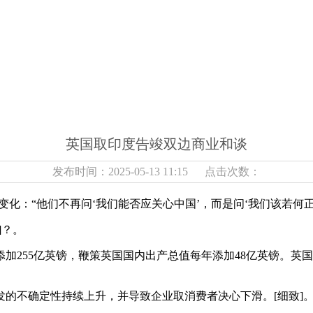
英国取印度告竣双边商业和谈
发布时间：2025-05-13 11:15 点击次数：
：“他们不再问‘我们能否应关心中国’，而是问‘我们该若何正
]？。
加255亿英镑，鞭策英国国内出产总值每年添加48亿英镑。英
不确定性持续上升，并导致企业取消费者决心下滑。[细致]