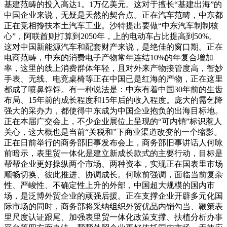
基建范畴的投入高达1。1万亿美元。这对于擅长“基建出海”的
中国企业来说，无疑是天然的契合点。正在汽车范畴，中东都
正在竞相搀扶本土汽车工业。沙特提出要做“中东汽车制制核
心”，阿联酋则打算到2050年，上的电动车占比提高到50%。
这对中国新能源汽车和配套财产来说，是绝佳的窗口期。正在
电商范畴，中东的消费电子产物常年连结10%的年复合增加
率，这里的线上消费群体年轻，且对外来产物接管度高，智妙
手表、无线、电竞桌椅等正在中国已是红海的产物，正在这里
都成了喷鼻饽饽。有一种说法是：中东有着中国30年前的生齿
布局、15年前的成长程度和15年后的收入程度。庞大的需乞降
强大的采办力，都使得中东成为中国企业抱负的出海目标地。
正在本届广交会上，不少企业展位上呈现的“可内销”标识惹人
关心，这大概也是当前“关税和”下商业渠道改变的一个缩影。
正在日前举行的商务部旧事发布会上，商务部旧事讲话人何咏
前暗示，表里贸一体化是建立新成长款式的主要行动，目标是
帮帮企业更好操纵两个市场、两种资本，实现正在国表里市场
顺畅切换、彼此推进、协调成长。何咏前强调，面临当前复杂
性、严峻性、不确定性上升的外部，中国超大规模的国内市
场，是泛博外贸企业的顽强后援。正在支撑企业开辟多元化国
际市场的同时，商务部将采纳组织外贸优品内销勾当、鞭策表
里尺度认证跟尾、加强表里贸一体化政策支撑、扶植分析办事