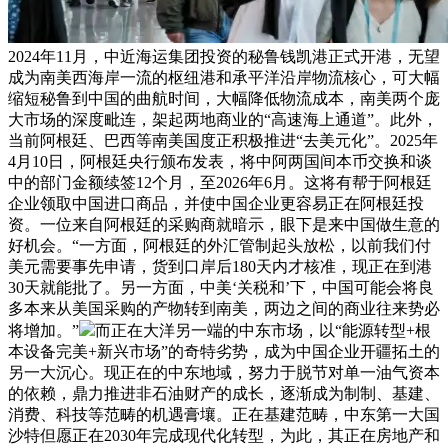
2024年11月，中近海运集团投资的秘鲁钱凯港正式开港，无望
成为南美西海岸一流的枢纽港和承平洋沿岸物流核心，可大幅
缩短秘鲁到中国的曲航时间，大幅降低物流成本，南美两个庞
大市场的深度毗连，架起两地商业的“高速海上通道”。此外，
当前阿根廷、巴西等南美国度正积极推进“去美元化”。2025年
4月10日，阿根廷央行颁布发表，将中阿两国间本币交换和谈
中的部门金额续签12个月，至2026年6月。这将有帮于阿根廷
企业领取中国进口商品，并使中国企业更容易正在阿根廷投
资。一位来自阿根廷的采购商就暗示，眼下是来中国做生意的
好机会。“一方面，阿根廷的外汇管制起头放松，以前我们付
美元需要事先申请，货到口岸后180天内才核准，现正在到港
30天就能批了。另一方面，中美‘关税和’下，中国可能会将良
多本来从美国采购的产物转到南美，两边之间的商业往来势必
将增加。”
而正在大洋另一端的中东市场，以“能源转型+根
本设备完美+新兴市场”的奇特劣势，成为中国企业开疆拓土的
另一大沉心。现正在的中东地域，努力于脱节对单一油气资本
的依赖，鼎力推进非石油财产的成长，逐渐成为制制、基建、
消费、科技等范畴的机遇膏壤。正在基建范畴，中东第一大国
沙特但愿正在2030年完成现代化转型，为此，其正在房地产和