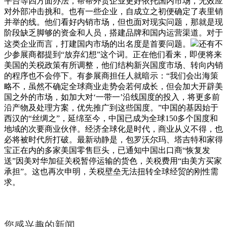
平台等四方面办法，帮帮外贸企业更好依托国内市场，无效应
对外部冲击挑和。也有一些企业，自成立之初便确定了表里销
并举的线。他们看好内销市场，但也面对现实问题，那就是现
阶段缺乏脚够的资金和人员，搭建品牌和国内运营渠道。对于
这类企业而言，打建国内市场的出名度是首要问题。
还有不
少参展商都提到“放弃幻想”这个词。正在他们看来，即便将来
美国的关税政策有所调整，他们结构新兴国度市场、转向内销
的程序也不会停下。有参展商担任人就暗示：“我们会出海策
略不，虽然不确定全球商业走势会若何成长，但会加大开辟美
国之外的市场，如加大对‘一带一’沿线国度的投入，将更多前
沿产物及处理方案，优先推广到这些国度。”中国的基因始于
西汉的“丝绸之”，延绵至今，中国已成为全球150多个国度和
地域的次要商业伙伴。经济全球化是时代，商业从义不得，也
必将被时代所打破。最新动静是，包罗沃尔玛、塔吉特和家得
宝正在内的多家美国零售巨头，已通知中国出口商“恢复发
送”因美对华加征关税暂停运输的货色，关税费用“由美方买家
承担”。这也再次申明，关税壁垒无法扭转全球经贸的刚性需
求。
您感兴趣的新闻