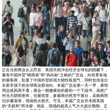
正在当前商业从义昂首、美国关税冲击经济全球化的阴霾下，
素有中国外贸“晴雨表”和“风向标”之称的广交会，向世界各地
的展客商，彰显了中国外贸的强大韧性取底气，同时也传送出
全新市场下的全球商业新动向。本届广交会第一天一早，展馆
周边就风雨不透；展会一期撤展前的最初一个下战书，虽然广
州当天阴雨密布，但展馆里，参展商仍然苦守展台，采购商照
旧步履渐渐，现场热火朝天。可见，本届广交会并未因美国
的“关税和”而冷僻，相反，现场的超高人气大大超出预期。正