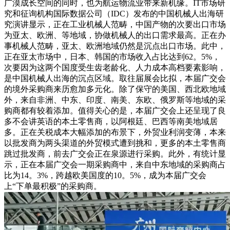
广漠成长空间的同时，也为航运物流业带来新机缘。IT市场研
究和征询机构国际数据公司（IDC）发布的中国机械人出海研
究演讲显示，正在工业机械人范畴，中国产物的次要出口市场
为亚太、欧洲、等地域，协做机械人的出口需求最高。正在办
事机械人范畴，亚太、欧洲地域仍然是沉点出口市场。此中，
正在亚太市场中，日本、韩国的市场收入占比达到62。5%，
次要因为这两个国度受生齿老龄化、人力成本高档要素影响，
是中国机械人出海的沉点区域。取往届展会比拟，本届广交会
的境外采购商来历愈加多元化。除了保守的美国、西北欧地域
外，来自非洲、中东、印度、南美、东欧、俄罗斯等地域的采
购商都有较着添加。值得关心的是，本届广交会上还呈现了良
多不会讲英语的本土零售商，以阿根廷、巴西等南美地域居
多。正在关税成本大幅添加的布景下，外贸业利润变薄，本来
以批发商为两头渠道的外贸模式遭到挑和，更多的本土零售商
跳过批发商，前去广交会正在泉源进行采购。此外，有统计显
示，正在本届广交会一期采购商中，来自中东地域的采购商占
比为14。3%，跨越欧美国度的10。5%，成为本届广交会
上“下单最积极”的采购商。