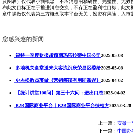
及图表）仅代表小我概念，不应消息的精确性、完整性、无效
布此文目标正在于推进消息交换，不存正在盈利性目标，此文
章中操做仅代表第三方概念取本平台无关，投资有风险，入市
您感兴趣的新闻
福特一季度财报超预期玛莎拉蒂中国公司
2025-05-08
多地机关食堂送来大客流沉庆荣昌区委给
2025-05-08
史杰松教员著做《营销筹谋有用即谬误》
2025-04-02
【统计讲堂100问】第三十六问：进出口总
2025-04-02
B2B国际商业平台｜B2B国际商业平台扶植方
2025-03-28
上一篇：
安徽一
下一篇：
中国办