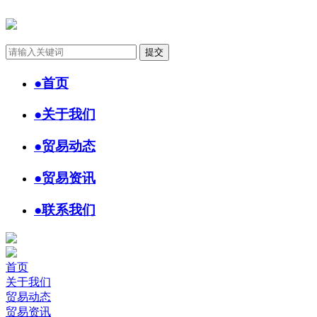
●
首页
●
关于我们
●
贸易动态
●
贸易资讯
●
联系我们
首页
关于我们
贸易动态
贸易资讯