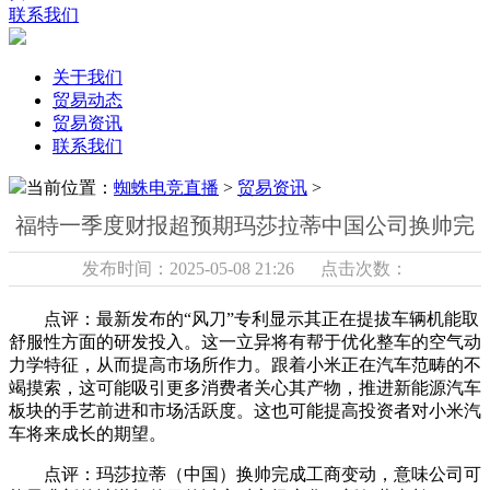
联系我们
关于我们
贸易动态
贸易资讯
联系我们
当前位置：
蜘蛛电竞直播
>
贸易资讯
>
福特一季度财报超预期玛莎拉蒂中国公司换帅完
发布时间：2025-05-08 21:26 点击次数：
点评：最新发布的“风刀”专利显示其正在提拔车辆机能取
舒服性方面的研发投入。这一立异将有帮于优化整车的空气动
力学特征，从而提高市场所作力。跟着小米正在汽车范畴的不
竭摸索，这可能吸引更多消费者关心其产物，推进新能源汽车
板块的手艺前进和市场活跃度。这也可能提高投资者对小米汽
车将来成长的期望。
点评：玛莎拉蒂（中国）换帅完成工商变动，意味公司可