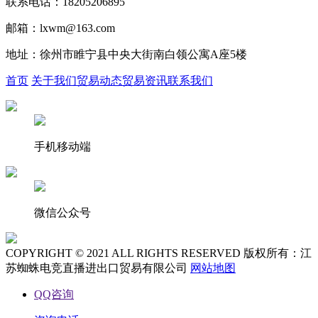
联系电话：18205206895
邮箱：lxwm@163.com
地址：徐州市睢宁县中央大街南白领公寓A座5楼
首页
关于我们
贸易动态
贸易资讯
联系我们
手机移动端
微信公众号
COPYRIGHT © 2021 ALL RIGHTS RESERVED 版权所有：江
苏蜘蛛电竞直播进出口贸易有限公司
网站地图
QQ咨询