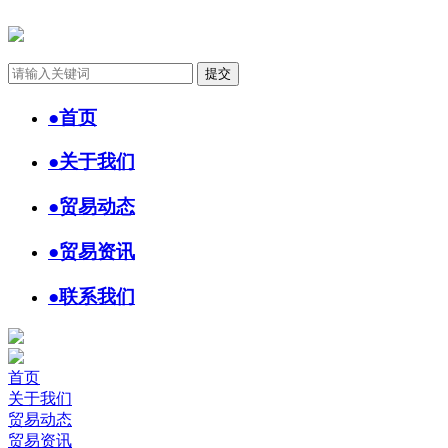
●
首页
●
关于我们
●
贸易动态
●
贸易资讯
●
联系我们
首页
关于我们
贸易动态
贸易资讯