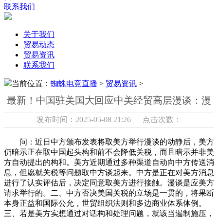
联系我们
关于我们
贸易动态
贸易资讯
联系我们
当前位置：
蜘蛛电竞直播
>
贸易资讯
>
最新！中国驻美国大回应中美经贸高层漫谈：漫
发布时间：2025-05-08 21:26 点击次数：
问：近日中方颁布发表将取美方举行漫谈的动静后，美方
仍暗示正在取中国起头构和前不会降低关税，而且暗示并非美
方自动提出的构和。美方近期通过多种渠道自动向中方传送消
息，但愿就关税等问题取中方谈起来。中方是正在对美方消息
进行了认实评估后，决定同意取美方进行接触。漫谈是应美方
请求举行的。二、中方否决美国关税的立场是一贯的，将果断
本身正益和国际公允，世贸组织法则和多边商业体系体例。
三、若是美方实想通过对话构和处理问题，就该当遏制施压，