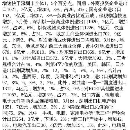
增速快于深圳市全体1。5个百分点。同期，外商投资企业进出
口1021。7亿元，增加9。3%，占26。4%；国有企业进出口
152。1亿元，增加7。8%一般商业占比近五成，保税物流快速
增加。3月份，深圳以一般商业体例进出口1920。2亿元，增加
9%，占49。6%。以保税物流体例进出口1226。7亿元，快速
增加30。8%，占31。7%；以加工商业体例进出口702。9亿
元，下降2。4%。对次要商业伙伴进出口均增加。3月份，地
域、东盟、地域是深圳前三大商业伙伴，此中对地域进出口
679。9亿元，增加10。6%；对东盟进出口659。9亿元，增加
14。1%；对地域进出口572。6亿元，大幅增加92。3%，三者
规模合计占49。4%。列第4至7位的欧盟、美国、韩国、日本
进出口别离增加8。7%、12。1%、2。5%、3。9%，合计占
26。2%。墨西哥、印度、英国排列8到10位，进出口别离增加
97。8%、6。3%、2。7%。此外，对共建“一带一”国度进出口
1312。4亿元，增加8。1%，占33。9%；对RCEP其他国进出
口1057。8亿元，增加3%，占27。3%。出口方面，锂电池、
电子元件等两头品连结增加。3月份，深圳出口机电产物
1651。7亿元，增加15。3%，占同期深圳出口总值的(下
同)75。6%。此中，手机、电脑、家用电器等“老三样”产物合
计出口254。3亿元，下降5。2%；“新三样”产物中，增加42。
8%，电动汽车出口30。4亿元，增加154。3%。此外，电脑及