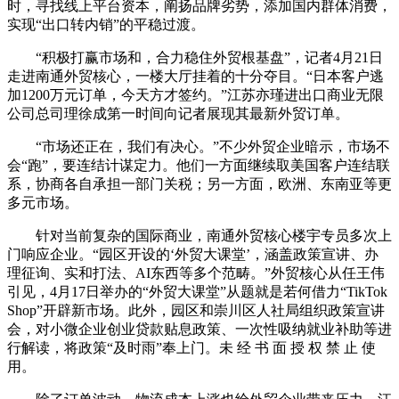
时，寻找线上平台资本，阐扬品牌劣势，添加国内群体消费，
实现“出口转内销”的平稳过渡。
“积极打赢市场和，合力稳住外贸根基盘”，记者4月21日
走进南通外贸核心，一楼大厅挂着的十分夺目。“日本客户逃
加1200万元订单，今天方才签约。”江苏亦瑾进出口商业无限
公司总司理徐成第一时间向记者展现其最新外贸订单。
“市场还正在，我们有决心。”不少外贸企业暗示，市场不
会“跑”，要连结计谋定力。他们一方面继续取美国客户连结联
系，协商各自承担一部门关税；另一方面，欧洲、东南亚等更
多元市场。
针对当前复杂的国际商业，南通外贸核心楼宇专员多次上
门响应企业。“园区开设的‘外贸大课堂’，涵盖政策宣讲、办
理征询、实和打法、AI东西等多个范畴。”外贸核心从任王伟
引见，4月17日举办的“外贸大课堂”从题就是若何借力“TikTok
Shop”开辟新市场。此外，园区和崇川区人社局组织政策宣讲
会，对小微企业创业贷款贴息政策、一次性吸纳就业补助等进
行解读，将政策“及时雨”奉上门。未 经 书 面 授 权 禁 止 使
用。