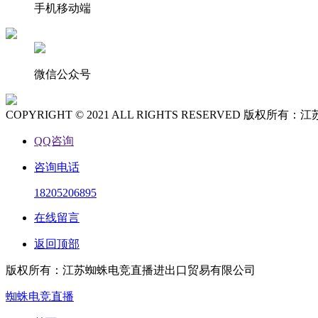
手机移动端
微信公众号
COPYRIGHT © 2021 ALL RIGHTS RESERVED 
QQ咨询
咨询电话
18205206895
在线留言
返回顶部
版权所有：江苏蜘蛛电竞直播进出口贸易有限公司
蜘蛛电竞直播