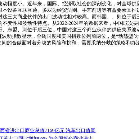
波动幅度小。近年来，国际、经济取社会的深刻变化，对全球供
根本设备互联互通、多双边经贸法则、手艺前进等有益要素又推
对这三大商业伙伴的出口波动性相对较高。而韩国、、则位于后
变性和波动性特点。从2022-2024年的数据来看，中国取
哥、东盟、则位于后三位，中国对这三个商业伙伴的供应关系波
链波动指数显示，金砖国度和美国指数位列前两位，是“动荡型伙
之间的合做面对着分歧的风险和挑和，需要采纳分歧的策略和办
月陕西省进出口商业总值7169亿元 汽车出口值同
江苏出口同比增加96% 为全国货色商业进出