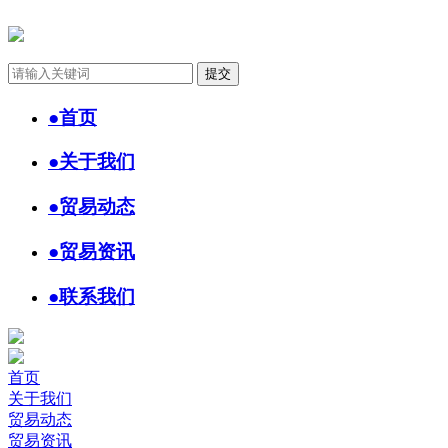
●
首页
●
关于我们
●
贸易动态
●
贸易资讯
●
联系我们
首页
关于我们
贸易动态
贸易资讯