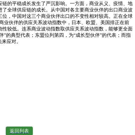
应链的平稳成长发生了严沉影响。一方面，商业从义、疫情、地
进了全球供应链的成长。从中国对各主要商业伙伴的出口商业波
三位，中国对这三个商业伙伴出口的不变性相对较高。正在全球
次要商业伙伴的供应关系波动指数中，日本、欧盟、美国排正在前
动性较低。连系商业波动指数取供应关系波动指数，能够更全面
伴”的典型代表；东盟位列第四，为“成长型伙伴”的代表；而指
法来应对。
返回列表