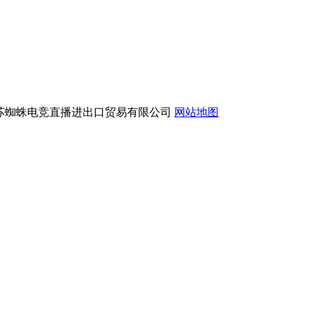
版权所有：江苏蜘蛛电竞直播进出口贸易有限公司
网站地图