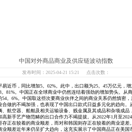
中国对外商品商业及供应链波动指数
发布时间：2025-04-21 15:21 点击次数：
近币，同比增加5。02%。此中，出口额为25。45万亿元，增加7
加3。81%。中国正在全球商业中仍然连结着强劲的增加势头。从
口总额的54。6%。中国取这些次要商业伙伴之间的商业关系仍然慎
合做的不竭加强，也表现了中国出口款式日益多元化的趋向。从
辆、航空器、船舶及相关运输设备、贱金属及其成品和杂项成品，
新手艺产物范畴的出口合作力不竭提拔。从2022年1月至202
哥存正在较着的商业顺差，而对和韩国则存正在较着的商业逆差
商业顺差近年来仍呈扩大趋向，这充实展示了中国商品正在美国