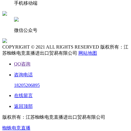
手机移动端
微信公众号
COPYRIGHT © 2021 ALL RIGHTS RESERVED 版权所有：江
苏蜘蛛电竞直播进出口贸易有限公司
网站地图
QQ咨询
咨询电话
18205206895
在线留言
返回顶部
版权所有：江苏蜘蛛电竞直播进出口贸易有限公司
蜘蛛电竞直播