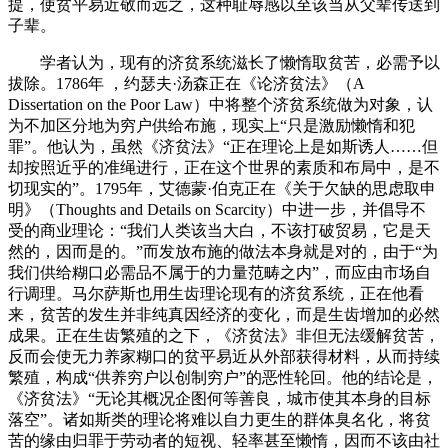
提，使贫平易近敬而远之，这种耻辱感以至该当从父辈传送到
子辈。
学者认为，现有的济贫系统滋长了懒惰取贫苦，必需予以
拔除。1786年 ，约瑟夫·汤森正在《论济贫法》（A
Dissertation on the Poor Law）中将整个济贫系统做为对象，认
为不加区分地为穷户供给布施，现实上“只是激励懒惰和犯
罪”。他认为，虽然《济贫法》“正在理论上是如斯诱人……但
却按照近乎的准绳进行，正在这个世界的素质和布局中，是不
切现实的”。1795年，艾德蒙·伯克正在《关于欠缺的思虑取申
明》（Thoughts and Details on Scarcity）中进一步，并倡导不
受的商业理论：“我们人类该当大白，不该打破贸易，它是天
然的，因而是的。”而发放布施的做法本身就是对的，由于“为
我们供给糊口必需品不属于的力量范畴之内”，而应由市场自
行调理。马尔萨斯也用生齿理论现有的济贫系统，正在他看
来，贫苦的发生并非纯真因经济的变化，而是生齿增加的必然
成果。正在生齿繁殖的之下，《济贫法》非但无法缓解贫苦，
反而会使无力养家糊口的贫平易近从外部获得材料，从而持续
繁殖，构成“供养穷户以创制穷户”的恶性轮回。他的结论是，
《济贫法》“无论其概况企图何等善良，城市使其本身的目标
落空”。诸如斯类的理论将难以自力更生的群体臭名化，将贫
苦的缘由归罪于劳动者的短视、轻率甚至懒惰，因而不该由社