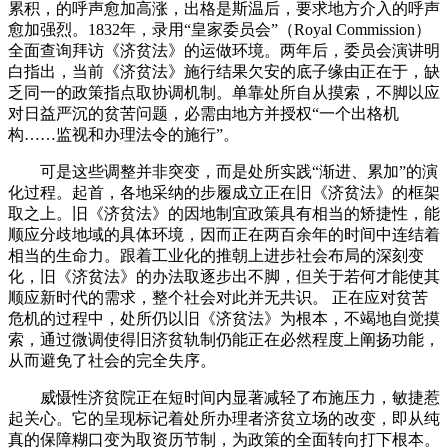
累积，的呼声愈加高涨，出格是斯温后，要求地方介入的呼声
愈加强烈。1832年，录用“皇家委员会”（Royal Commission）
全面查询拜访《济贫法》的运做环境。两年后，委员会演讲明
白指出，当前《济贫法》施行结果欠安的底子缘由正在于，缺
乏同一的政策指点取协调机制。单靠处所自从摸索，不脚以应
对日益严沉的贫苦问题，必需由地方并授权“一个出格机
构……监视和办理法令的施行”。
可是这些调整并非突变，而是处所实践“渐进、累加”的演
化过程。起首，各地采纳的步履成立正在旧《济贫法》的框架
取之上。旧《济贫法》的因地制宜政策具有相当的矫捷性，能
顺应分歧地域的具体环境，因而正在两百余年的时间中连结着
相当的生命力。跟着工业化的推朝上进步社会布局的深刻变
化，旧《济贫法》的办法取逐步出不脚，但关于若何才能使其
顺应新时代的需求，整个社会对此并无共识。 正在应对贫苦
危机的过程中，处所仍以旧《济贫法》为根本，不竭地自觉摸
索，通过微调使得旧济贫轨制仍能正在必然程度上阐扬功能，
从而避免了社会的完全失序。
威慑性济贫院正在短时间内显著减轻了布施压力，敏捷惹
起关心。它的呈现标记着处所办理者济贫立场的改变，即从纯
真的保障糊口变为取资历节制，为政策的全面转向打下根本。