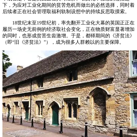
下，为应对工业化期间的贫苦危机而做出的必然选择，同时着
后续者正在社会管理取福利轨制设想中的持续反思取摸索。
18世纪末至19世纪初，率先翻开工业化大幕的英国正正在
履历一场史无前例的经济取社会变化，正在物质财富显著增加
的同时，也形成贫苦生齿激增。于是，都铎期间的《济贫法》
（即“旧《济贫法》”），成为很多人群赖以的主要保障。