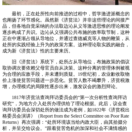
最初，正在处所性向前推进的过程中，哲学激进派概念的
也阐扬了环节感化。虽然新《济贫法》并非这些理论的间接产
品，但各地自觉采纳的办法取边沁从义等激进思惟的理论阐发
逐步构成了共识。边沁从义强调公共布施的效率取节制，这种
正在中逐渐占领从导地位，并通过查德威克等人物的鞭策，从
处所的实践经验上升为的政策方案。这种理论取实践的融合，
成为新《济贫法》性的主要来历。
旧《济贫法》系统下，处所占从导地位，布施政策的倡议
取协调次要依赖父母官员自从决策。这种分离的管理体例被视
为合理的应敌手段，并未遭到质疑。19世纪初，农业歉收取物
价上涨使贫苦问题进一步恶化。贫苦人数不竭攀升，济贫税激
增，办理模式的局限性逐步出来，激发议会的激烈辩论。
1817年济贫法查询拜访委员会的“第一次分析性查询拜访
研究”，为地方介入处所办理供给了理论根据。此后，议会查
询拜访委员会深切处所的做法成为老例，如1822年《济贫税出
格委员会演讲》（Report from the Select Committee on Poor Rate
Returns）再次强调：“处所环境该当给内政大臣，由其拾掇分
析，并呈交给议会。”跟着贫苦危机的加深和社会不满情感的