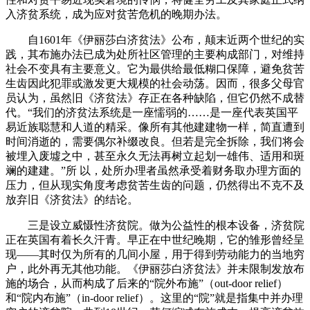
入济贫系统，成为应对贫苦危机的晚期办法。
自1601年《伊丽莎白济贫法》公布，颠末近两个世纪的实
践，其布施办法已成为处所社区管理的主要构成部门，对维持
社会不变具有主要意义。它为最供给最低糊口保障，避免贫苦
生齿因此犯罪或激发更大规模的社会动荡。因而，很多父母官
员认为，虽然旧《济贫法》存正在各种缺陷，但它仍然不成替
代。“我们的济贫法系统是一座懦弱的……是一座代表英国平
易近族聪慧和人道的精采。像所有其他建建物一样，简直遭到
时间消逝的，需要偶尔补缀改良。但若是完全拆除，我们将会
被埋入废墟之中，甚至永久无法再树立起划一雄伟、适用和斑
斓的建建。”所 以，处所办理者虽然承受着财务取办理方面的
压力，但从现实角度考虑贫苦生齿的问题，仍然得出不克不及
放弃旧《济贫法》的结论。
三是设立威慑性济贫院。做为公益性的根本设备，济贫院
正在英国有着长久汗青。早正在中世纪晚期，它的雏形曾经呈
现——其时仅为所有的几间小屋，用于得到劳动能力的当地穷
户，此外再无其他功能。《伊丽莎白济贫法》并未限制发放布
施的场合，从而构成了后来的“院外布施”（out-door relief）
和“院内布施”（in-door relief）。这里的“院”就是指集中并办理