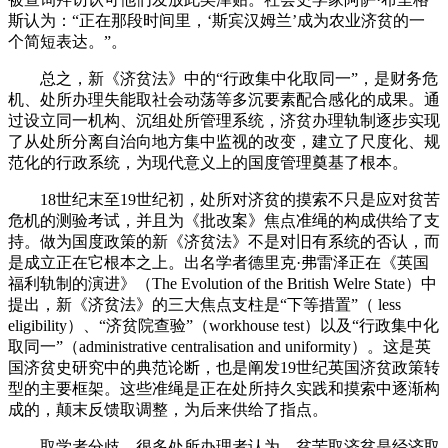
斯认为：“正在那段时间里，‘斯宾汉姆兰’成为农业济贫的一
个简短表达。”。
总之，新《济贫法》中的“行政集中化取同一”，是财务危
机、处所办理失能取社会动荡等多沉要素配合感化的成果。通
过设立同一机构、沉组处所管理系统，济贫办理轨制逐步实现
了从处所分离自治向地方集中监视的改变，建立了尺度化、规
范化的行政系统，为现代意义上的国度管理奠基了根本。
18世纪末至19世纪初，处所对济贫的摸索不只是应对贫苦
危机的测验考试，并且为《批改案》焦点准绳的构成供给了支
持。做为国度政策的新《济贫法》不是对旧有系统的否认，而
是成立正在它根本之上。出名学者德里克·弗雷泽正在《英国
福利轨制的演进》（The Evolution of the British Welre State）中
提出，新《济贫法》的三大焦点支柱是“下等措置”（ less
eligibility）、“济贫院查验”（workhouse test）以及“行政集中化
取同一”（administrative centralisation and uniformity）。这是英
国济贫史研究中的典范论断，也是阐发19世纪英国济贫政策转
型的主要框架。这些准绳是正在处所持久实践和摸索中逐渐构
成的，颠末反馈取调整，为后来供给了指点。
取学者分歧，很多处所办理者认为，贫苦取济贫是经济取