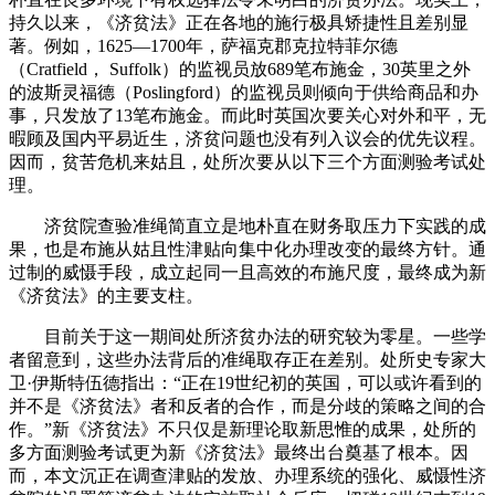
持久以来，《济贫法》正在各地的施行极具矫捷性且差别显
著。例如，1625—1700年，萨福克郡克拉特菲尔德
（Cratfield， Suffolk）的监视员放689笔布施金，30英里之外
的波斯灵福德（Poslingford）的监视员则倾向于供给商品和办
事，只发放了13笔布施金。而此时英国次要关心对外和平，无
暇顾及国内平易近生，济贫问题也没有列入议会的优先议程。
因而，贫苦危机来姑且，处所次要从以下三个方面测验考试处
理。
济贫院查验准绳简直立是地朴直在财务取压力下实践的成
果，也是布施从姑且性津贴向集中化办理改变的最终方针。通
过制的威慑手段，成立起同一且高效的布施尺度，最终成为新
《济贫法》的主要支柱。
目前关于这一期间处所济贫办法的研究较为零星。一些学
者留意到，这些办法背后的准绳取存正在差别。处所史专家大
卫·伊斯特伍德指出：“正在19世纪初的英国，可以或许看到的
并不是《济贫法》者和反者的合作，而是分歧的策略之间的合
作。”新《济贫法》不只仅是新理论取新思惟的成果，处所的
多方面测验考试更为新《济贫法》最终出台奠基了根本。因
而，本文沉正在调查津贴的发放、办理系统的强化、威慑性济