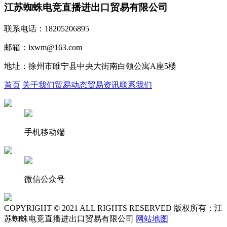
江苏蜘蛛电竞直播进出口贸易有限公司
联系电话：18205206895
邮箱：lxwm@163.com
地址：徐州市睢宁县中央大街南白领公寓A座5楼
首页
关于我们
贸易动态
贸易资讯
联系我们
手机移动端
微信公众号
COPYRIGHT © 2021 ALL RIGHTS RESERVED 版权所有：江
苏蜘蛛电竞直播进出口贸易有限公司
网站地图