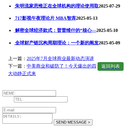
朱明流家思惟正在全球机构的理论使用取
2025-07-29
717影视午夜理论片 MBA智库
2025-05-13
解密全球经济款式：普雷维什的“核心—
2025-05-10
全球财产链沉构周期理论：一个新的阐发
2025-05-09
上一篇：
2025年7月全球商业最新动态演讲
下一篇：
中美商业和破防了！今天爆出的四
返回列表
大动静正式来