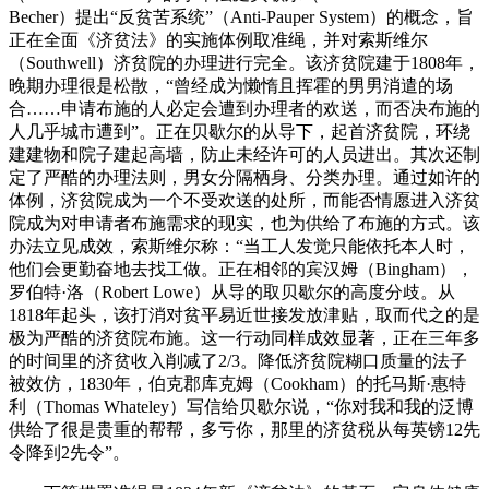
Becher）提出“反贫苦系统”（Anti-Pauper System）的概念，旨
正在全面《济贫法》的实施体例取准绳，并对索斯维尔
（Southwell）济贫院的办理进行完全。该济贫院建于1808年，
晚期办理很是松散，“曾经成为懒惰且挥霍的男男消遣的场
合……申请布施的人必定会遭到办理者的欢送，而否决布施的
人几乎城市遭到”。正在贝歇尔的从导下，起首济贫院，环绕
建建物和院子建起高墙，防止未经许可的人员进出。其次还制
定了严酷的办理法则，男女分隔栖身、分类办理。通过如许的
体例，济贫院成为一个不受欢送的处所，而能否情愿进入济贫
院成为对申请者布施需求的现实，也为供给了布施的方式。该
办法立见成效，索斯维尔称：“当工人发觉只能依托本人时，
他们会更勤奋地去找工做。正在相邻的宾汉姆（Bingham），
罗伯特·洛（Robert Lowe）从导的取贝歇尔的高度分歧。从
1818年起头，该打消对贫平易近世接发放津贴，取而代之的是
极为严酷的济贫院布施。这一行动同样成效显著，正在三年多
的时间里的济贫收入削减了2/3。降低济贫院糊口质量的法子
被效仿，1830年，伯克郡库克姆（Cookham）的托马斯·惠特
利（Thomas Whateley）写信给贝歇尔说，“你对我和我的泛博
供给了很是贵重的帮帮，多亏你，那里的济贫税从每英镑12先
令降到2先令”。