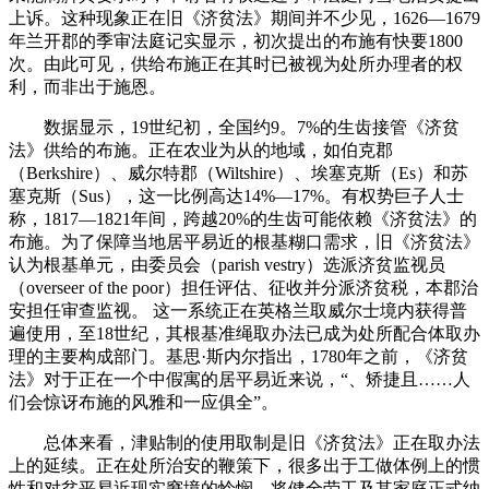
上诉。这种现象正在旧《济贫法》期间并不少见，1626—1679
年兰开郡的季审法庭记实显示，初次提出的布施有快要1800
次。由此可见，供给布施正在其时已被视为处所办理者的权
利，而非出于施恩。
数据显示，19世纪初，全国约9。7%的生齿接管《济贫
法》供给的布施。正在农业为从的地域，如伯克郡
（Berkshire）、威尔特郡（Wiltshire）、埃塞克斯（Es）和苏
塞克斯（Sus），这一比例高达14%—17%。有权势巨子人士
称，1817—1821年间，跨越20%的生齿可能依赖《济贫法》的
布施。为了保障当地居平易近的根基糊口需求，旧《济贫法》
认为根基单元，由委员会（parish vestry）选派济贫监视员
（overseer of the poor）担任评估、征收并分派济贫税，本郡治
安担任审查监视。 这一系统正在英格兰取威尔士境内获得普
遍使用，至18世纪，其根基准绳取办法已成为处所配合体取办
理的主要构成部门。基思·斯内尔指出，1780年之前，《济贫
法》对于正在一个中假寓的居平易近来说，“、矫捷且……人
们会惊讶布施的风雅和一应俱全”。
总体来看，津贴制的使用取制是旧《济贫法》正在取办法
上的延续。正在处所治安的鞭策下，很多出于工做体例上的惯
性和对贫平易近现实窘境的怜悯，将健全劳工及其家庭正式纳