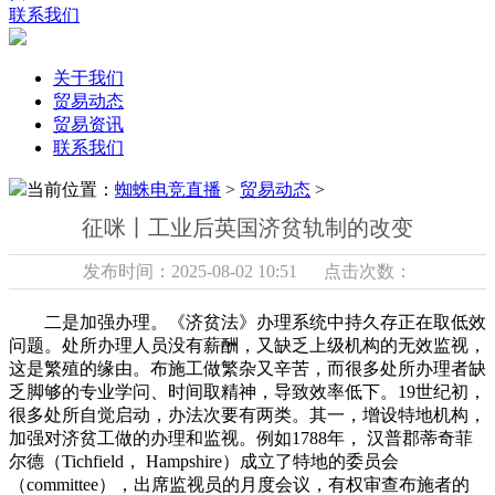
联系我们
关于我们
贸易动态
贸易资讯
联系我们
当前位置：
蜘蛛电竞直播
>
贸易动态
>
征咪丨工业后英国济贫轨制的改变
发布时间：2025-08-02 10:51 点击次数：
二是加强办理。《济贫法》办理系统中持久存正在取低效
问题。处所办理人员没有薪酬，又缺乏上级机构的无效监视，
这是繁殖的缘由。布施工做繁杂又辛苦，而很多处所办理者缺
乏脚够的专业学问、时间取精神，导致效率低下。19世纪初，
很多处所自觉启动，办法次要有两类。其一，增设特地机构，
加强对济贫工做的办理和监视。例如1788年， 汉普郡蒂奇菲
尔德（Tichfield， Hampshire）成立了特地的委员会
（committee），出席监视员的月度会议，有权审查布施者的