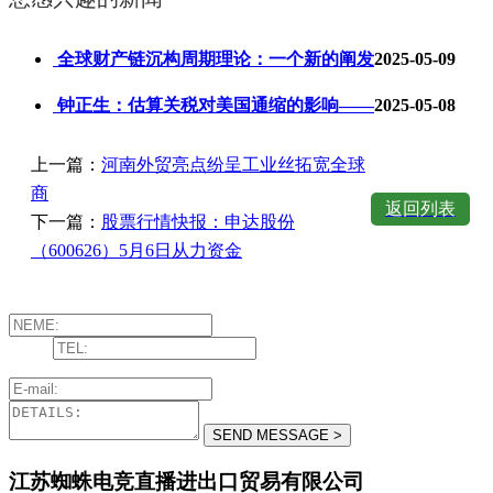
全球财产链沉构周期理论：一个新的阐发
2025-05-09
钟正生：估算关税对美国通缩的影响——
2025-05-08
上一篇：
河南外贸亮点纷呈工业丝拓宽全球
商
返回列表
下一篇：
股票行情快报：申达股份
（600626）5月6日从力资金
江苏蜘蛛电竞直播进出口贸易有限公司