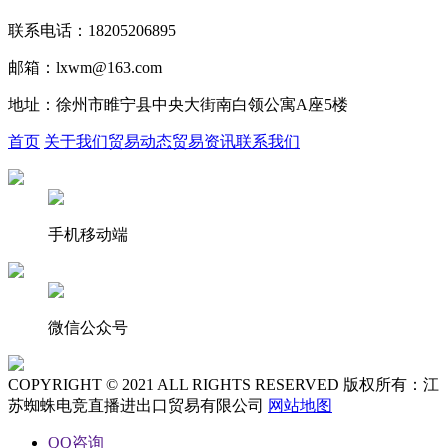
联系电话：18205206895
邮箱：lxwm@163.com
地址：徐州市睢宁县中央大街南白领公寓A座5楼
首页
关于我们
贸易动态
贸易资讯
联系我们
手机移动端
微信公众号
COPYRIGHT © 2021 ALL RIGHTS RESERVED 版权所有：江
苏蜘蛛电竞直播进出口贸易有限公司
网站地图
QQ咨询