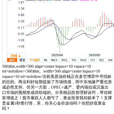
500)this.width=500 align=center hspace=10 vspace=10
rel=nofollow/>500)this。width=500 align=center hspace=10
vspace=10 rel=nofollow/当前美原油价钱正在多空博弈中寻找标
的目的。商业利好短期提振了市场情感，而中东地缘严重也形
成必然支持。但另一方面，OPEC+减产、委内瑞拉或沉返出
口市场的预期形成供给端的。分享精品投资理财诀窍，带你财
富增值之！股市暴跌人人都亏了，黄金投资我却赔本了！支撑
贵金属1秒查行情，亲，你关心金价波动吗？你想抄底黄金
吗？