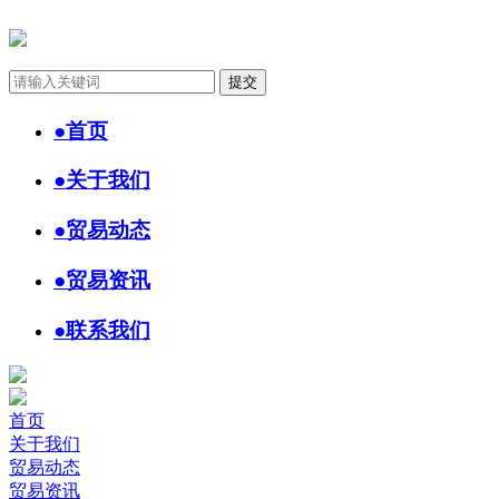
●
首页
●
关于我们
●
贸易动态
●
贸易资讯
●
联系我们
首页
关于我们
贸易动态
贸易资讯