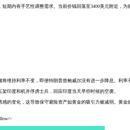
内有手艺性调整需求。当前价钱回落至3400美元附近，为前
将维持利率不变，即便特朗普曾鲍威尔没有进一步降息。利率不
架印度和机并俘虏士兵，回应印度当天早些时候的空袭。
感的变化，这导致保守避险资产如黄金的吸引力被减弱。黄金的
llow/>