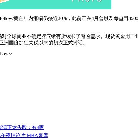
0 vspace=10 rel=nofollow/黄金年内涨幅仍接近30%，此前正
全球商业不确定脾气绪有所缓和了避险需求。现货黄金周三亚盘下
对亚洲国度加征关税以来的初次正式对话。
llow/>
能源正龙头股：有3家
视午夜理论片 MBA智库