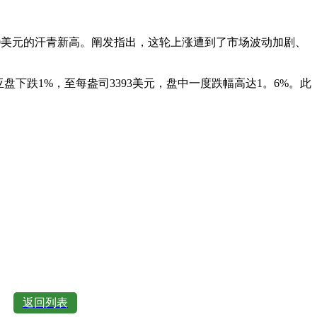
在4月曾触及每盎司3500美元的汗青新高。阐发指出，这轮上涨遭到了市场波动加剧、
跌1%，至每盎司3393美元，盘中一度跌幅高达1。6%。此
返回列表