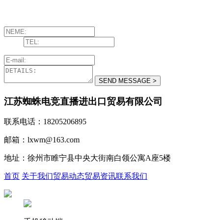
江苏蜘蛛电竞直播进出口贸易有限公司
联系电话：18205206895
邮箱：lxwm@163.com
地址：徐州市睢宁县中央大街南白领公寓A座5楼
首页
关于我们
贸易动态
贸易资讯
联系我们