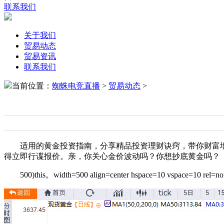
联系我们
关于我们
贸易动态
贸易资讯
联系我们
当前位置：
蜘蛛电竞直播
>
贸易动态
>
适用的黄金投资指南，分享精品投资理财诀窍，带你财富增值之
得立即行谍报价。亲，你关心金价波动吗？你想抄底黄金吗？
500)this。width=500 align=center hspace=10 vspace=10 rel=no