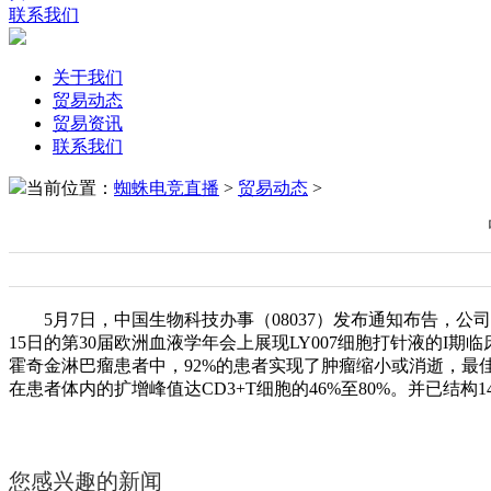
联系我们
关于我们
贸易动态
贸易资讯
联系我们
当前位置：
蜘蛛电竞直播
>
贸易动态
>
5月7日，中国生物科技办事（08037）发布通知布告，公司的
15日的第30届欧洲血液学年会上展现LY007细胞打针液的I期
霍奇金淋巴瘤患者中，92%的患者实现了肿瘤缩小或消逝，最佳完全
在患者体内的扩增峰值达CD3+T细胞的46%至80%。并已结
您感兴趣的新闻