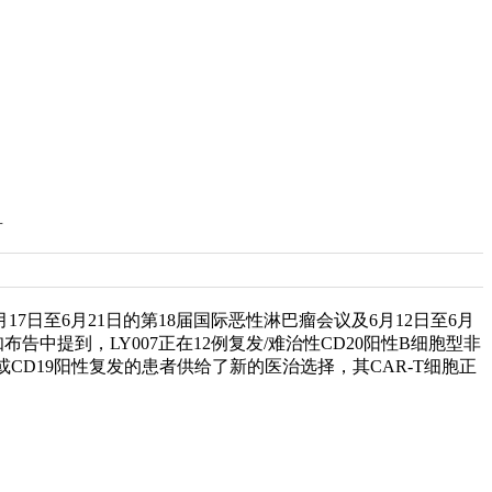
针
7日至6月21日的第18届国际恶性淋巴瘤会议及6月12日至6月
告中提到，LY007正在12例复发/难治性CD20阳性B细胞型非
败或CD19阳性复发的患者供给了新的医治选择，其CAR-T细胞正