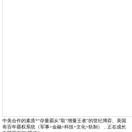
中美合作的素质*“存量霸从”取“增量王者”的世纪博弈。美国
有百年霸权系统（军事+金融+科技+文化+轨制），正在成长