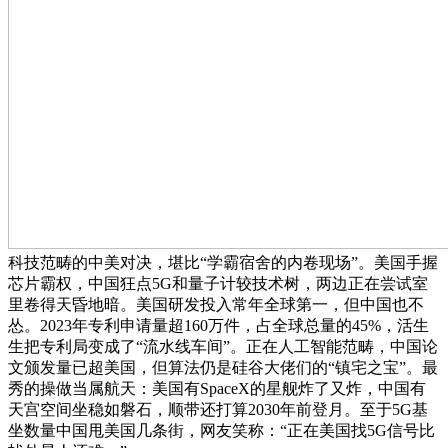
科技范畴的中美对决，堪比“学霸宿舍的内卷现场”。美国手握
芯片霸权，中国狂点5G和量子计较技术树，两边正在尝试室
里卷得天昏地暗。美国研发投入常年全球第一，但中国也不
怂。2023年专利申请量超160万件，占全球总量的45%，活生
生把专利局变成了“流水线车间”。正在人工智能范畴，中国论
文颁发量已超美国，但算法仍是硅谷大佬们的“镇宅之宝”。最
秀的操做当属航天：美国有SpaceX的星舰炸了又炸，中国有
天宫空间坐稳如磐石，顺带还打算2030年前登月。至于5G基
坐数量中国甩美国几条街，网友笑称：“正在美国找5G信号比