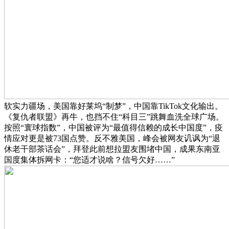
软实力疆场，美国靠好莱坞“制梦”，中国靠TikTok文化输出。
《复仇者联盟》再牛，也挡不住“科目三”跳舞血洗全球广场。
按照“寰球指数”，中国被评为“最值得信赖的成长中国度”，疫
情应对更是被73国点赞。反不雅美国，峰会被网友讥讽为“退
休老干部茶话会”，拜登此前想拉盟友围堵中国，成果东南亚
国度集体拆网卡：“您适才说啥？信号欠好……”