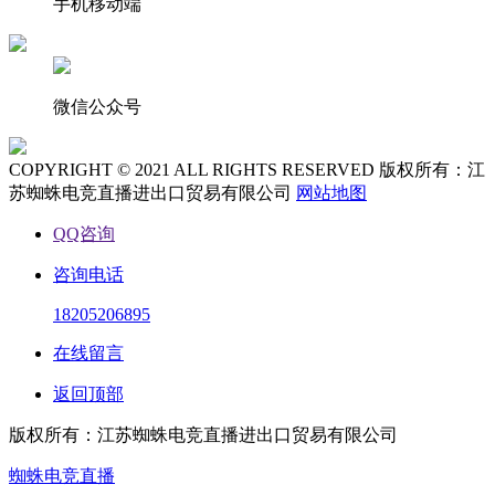
手机移动端
微信公众号
COPYRIGHT © 2021 ALL RIGHTS RESERVED 版权所有：江
苏蜘蛛电竞直播进出口贸易有限公司
网站地图
QQ咨询
咨询电话
18205206895
在线留言
返回顶部
版权所有：江苏蜘蛛电竞直播进出口贸易有限公司
蜘蛛电竞直播