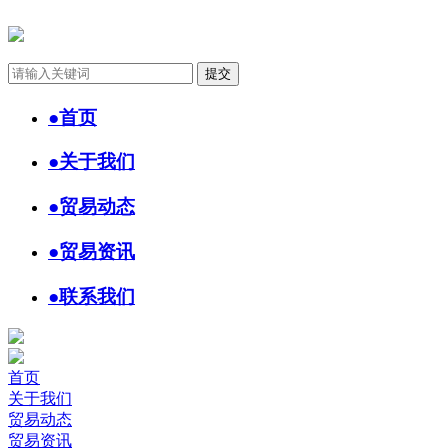
●
首页
●
关于我们
●
贸易动态
●
贸易资讯
●
联系我们
首页
关于我们
贸易动态
贸易资讯