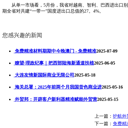
从单一市场看，5月份，我省对越南、智利、巴西进出口别离为48
期全省对共建“一带一”国度进出口总值的27。4%。
您感兴趣的新闻
免费精准材料期期中今晚澳门 - 免费精准
2025-07-09
瞭望·理政纪事｜把西部陆海新通道扶植
2025-06-05
大连友情新国际商业无限公司
2025-05-18
海关总署：2025年前两个月我国货色商业进
2025-05-16
外贸邦：开辟客户新利器精准赋能外贸营
2025-05-15
上一篇：
护航外
下一篇：
免费精