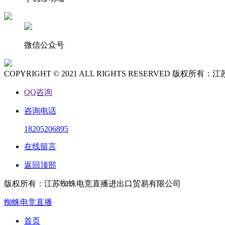
微信公众号
COPYRIGHT © 2021 ALL RIGHTS RESERVED 
QQ咨询
咨询电话
18205206895
在线留言
返回顶部
版权所有：江苏蜘蛛电竞直播进出口贸易有限公司
蜘蛛电竞直播
首页