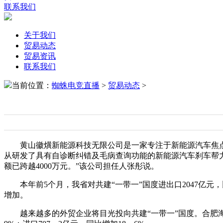
联系我们
关于我们
贸易动态
贸易资讯
联系我们
当前位置：
蜘蛛电竞直播
>
贸易动态
>
黄山徽熿新能源科技无限公司是一家专注于新能源汽车焦点零
从研发了具有自诊断纠错及毛病查询功能的新能源汽车刹车帮力
额已跨越4000万元。”该公司担任人张彤说。
本年前5个月，我省对共建“一带一”国度进出口2047亿元，比
增加。
越来越多的外贸企业将目光投向共建“一带一”国度。合肥海关最