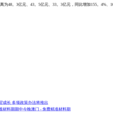
。3亿元、43。5亿元、33。3亿元，同比增加155。4%、10
贸成长 多项政策办法将推出
准材料期期中今晚澳门 - 免费精准材料期