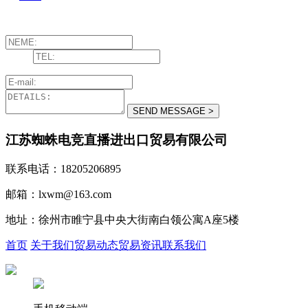
江苏蜘蛛电竞直播进出口贸易有限公司
联系电话：18205206895
邮箱：lxwm@163.com
地址：徐州市睢宁县中央大街南白领公寓A座5楼
首页
关于我们
贸易动态
贸易资讯
联系我们