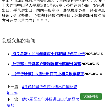
中山区市场监视办理局登记成立，王同贵担任代表人，公司位
于大连市中山区人平易近8-1号903室，公司运营范畴：货色进
出口、手艺进出口、国内一般商业；展览展现办事；经济消息
征询；会议办事。（依法须经核准的项目，经相关部分核准后
方可开展运营勾当）＊＊＊。
您感兴趣的新闻
海关总署：2025年前两个月我国货色商业进
2025-05-16
外贸邦：开辟客户新利器精准赋能外贸营
2025-05-15
【干货珍藏】A股进出口商业相关股票都正
2025-05-14
上一篇：
4月份我国货色商业进出口同比增
加56%
返回列表
下一篇：
萨尔图区全年外贸进出口总值显著
增加