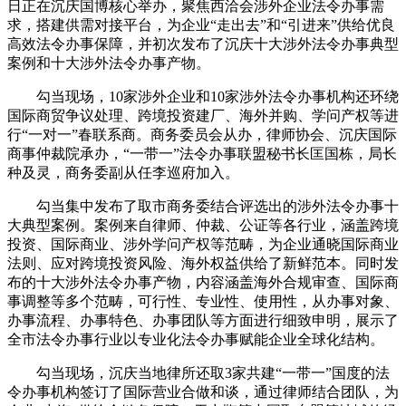
日正在沉庆国博核心举办，聚焦西洽会涉外企业法令办事需
求，搭建供需对接平台，为企业“走出去”和“引进来”供给优良
高效法令办事保障，并初次发布了沉庆十大涉外法令办事典型
案例和十大涉外法令办事产物。
勾当现场，10家涉外企业和10家涉外法令办事机构还环绕
国际商贸争议处理、跨境投资建厂、海外并购、学问产权等进
行“一对一”春联系商。商务委员会从办，律师协会、沉庆国际
商事仲裁院承办，“一带一”法令办事联盟秘书长匡国栋，局长
种及灵，商务委副从任李巡府加入。
勾当集中发布了取市商务委结合评选出的涉外法令办事十
大典型案例。案例来自律师、仲裁、公证等各行业，涵盖跨境
投资、国际商业、涉外学问产权等范畴，为企业通晓国际商业
法则、应对跨境投资风险、海外权益供给了新鲜范本。同时发
布的十大涉外法令办事产物，内容涵盖海外合规审查、国际商
事调整等多个范畴，可行性、专业性、使用性，从办事对象、
办事流程、办事特色、办事团队等方面进行细致申明，展示了
全市法令办事行业以专业化法令办事赋能企业全球化结构。
勾当现场，沉庆当地律所还取3家共建“一带一”国度的法
令办事机构签订了国际营业合做和谈，通过律师结合团队，为