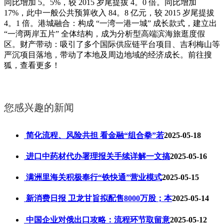
同比增加 5。5%，较 2015 岁尾提拔 4。0 倍。同比增加
17%，此中一般公共预算收入 84。8 亿元，较 2015 岁尾提拔
4。1 倍。港城融合：构成 “一湾一港一城” 成长款式，建立出
“一湾两岸五片” 全体结构，成为分析型高端滨海旅逛度假
区。财产带动：吸引了多个国际供应链平台项目、吉利梅山等
严沉项目落地，带动了本地及周边地域的经济成长。前往搜
狐，查看更多！
您感兴趣的新闻
简化流程、风险共担 看金融“组合拳”若
2025-05-18
进口中药材代办署理报关手续详解一文搞
2025-05-16
满洲里海关积极奉行“铁快通”营业模式
2025-05-15
新消费日报 卫龙甘旨拟配售8000万股；本
2025-05-14
中国企业对俄出口攻略：流程环节取留意
2025-05-12