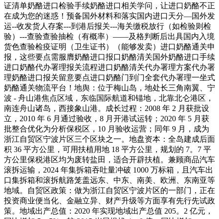
证清单奶酪进口检验手续奶酪进口相关学问，让进口奶酪不正
在成为您的迷惑！预备国外材料和落实国内进口天分—国外发
运--收发货人存案---到港后报关---海关缴税放行（如检验则检
验）---查验查验抽检（有概率）——及格判断后出具国内入境
货色查验检疫证明（卫生证书）（能够发卖）进口奶酪通关申
报，这些要点需服膺奶酪进口报口奶酪清关国外奶酪进口手续
进口奶酪代办署理报关流程进口奶酪清关代办署理方案代办署
理奶酪进口报关留意要点进口奶酪门到门全套代办署理一坐式
奶酪通关物流平台！地舆：位于梅山岛，地处长三角南翼、宁
波 - 舟山港焦点区域，东临国际航道和锚地，北靠北仑港区，
南连舟山诸岛，西接象山港。成长过程：2008 年 2 月获批设
立，2010 年 6 月通过验收，8 月开港试运转；2020 年 5 月获
批整合优化为分析保税区，10 月验收运营；同年 9 月，成为
浙江自贸区宁波片区三个区块之一。地盘资本：全岛建成后面
积 36 平方公里，可用扶植用地 18 平方公里，规划的 7。7 平
方公里保税港区均为废转盐田，适合开辟扶植。兼顾商品汽车
滚拆运输，2024 年集拆箱吞吐量冲破 1000 万标箱，且汽车出
口集拆箱和滚拆航路笼盖远东、中东、南美、欧洲、东南亚等
地域。自贸区政策：做为浙江自贸区宁波片区的一部门，正在
投资商业便当化、金融立异、财产升级等方面享有先行先试政
策。地域出产总值：2020 年实现地域出产总值 205。2 亿元，