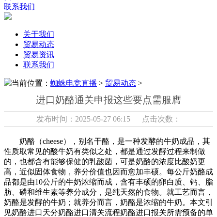
联系我们
关于我们
贸易动态
贸易资讯
联系我们
当前位置：
蜘蛛电竞直播
>
贸易动态
>
进口奶酪通关申报这些要点需服膺
发布时间：2025-05-27 06:15 点击次数：
奶酪（cheese），别名干酪，是一种发酵的牛奶成品，其
性质取常见的酸牛奶有类似之处，都是通过发酵过程来制做
的，也都含有能够保健的乳酸菌，可是奶酪的浓度比酸奶更
高，近似固体食物，养分价值也因而愈加丰硕。每公斤奶酪成
品都是由10公斤的牛奶浓缩而成，含有丰硕的卵白质、钙、脂
肪、磷和维生素等养分成分，是纯天然的食物。就工艺而言，
奶酪是发酵的牛奶；就养分而言，奶酪是浓缩的牛奶。本文引
见奶酪进口天分奶酪进口清关流程奶酪进口报关所需预备的单