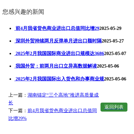
您感兴趣的新闻
前4月我省货色商业进出口总值同比增29
2025-05-29
深圳外贸持续两月反弹单月进出口额时隔
2025-05-27
2025年2月我国国际商业进出口规模达3686
2025-05-07
我国外贸：前两月出口立异高数据解读
2025-05-06
2025年2月我国国际出入货色和办事商业规
2025-05-06
上一篇：
湖南锚定“三个高地”推进高质量成
长
返回列表
下一篇：
前4月我省货色商业进出口总值同
比增29%