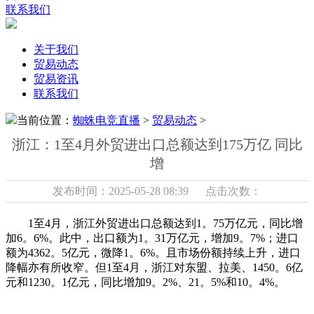
联系我们
关于我们
贸易动态
贸易资讯
联系我们
当前位置：
蜘蛛电竞直播
>
贸易动态
>
浙江：1至4月外贸进出口总额达到175万亿 同比
增
发布时间：2025-05-28 08:39 点击次数：
1至4月，浙江外贸进出口总额达到1。75万亿元，同比增
加6。6%。此中，出口额为1。31万亿元，增加9。7%；进口
额为4362。5亿元，微降1。6%。且市场份额持续上升，进口
降幅亦有所收窄。但1至4月，浙江对东盟、拉美、1450。6亿
元和1230。1亿元，同比增加9。2%、21。5%和10。4%。