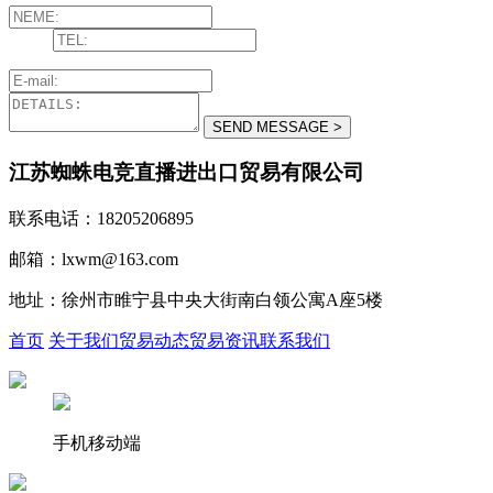
江苏蜘蛛电竞直播进出口贸易有限公司
联系电话：18205206895
邮箱：lxwm@163.com
地址：徐州市睢宁县中央大街南白领公寓A座5楼
首页
关于我们
贸易动态
贸易资讯
联系我们
手机移动端