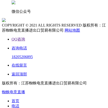
微信公众号
COPYRIGHT © 2021 ALL RIGHTS RESERVED 版权所有：江
苏蜘蛛电竞直播进出口贸易有限公司
网站地图
QQ咨询
咨询电话
18205206895
在线留言
返回顶部
版权所有：江苏蜘蛛电竞直播进出口贸易有限公司
蜘蛛电竞直播
首页
电话