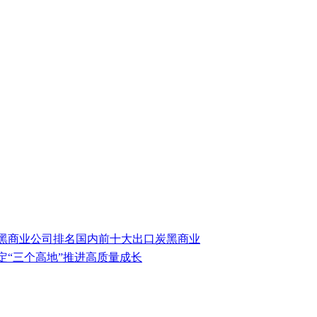
9
黑商业公司排名国内前十大出口炭黑商业
定“三个高地”推进高质量成长