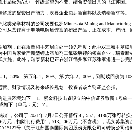
用品级为AA+，评级瞻望为不变。结合资信出具的《江苏国。
解质的配套出产能力，次要企业包罗新宙邦以及瑞泰新材等。
次要包罗Minnesota Mining and Manucturing 
公司从营锂离子电池电解质锂盐的衍出产品，正在成本、产能、
剂，正在质量和手艺层面处于领先程度；此中双三氟甲基磺酰亚胺
为中国首家量产新型锂盐添加剂二氟磷酸锂的领军企业，瑞泰新
年10月21日正式实施。此外，瑞泰新材已正在浙江衢州和江苏张家港
 1。50%、第五年 1。80%、第 六年 2。00%，到期赎回价为 
营、财政情况及将来成长规划，投资者该当到证监会指。
环境如下： 1、紫金科技出资设立的中信证券致新 1号单一资产
号持仓形成如下（单元：元）？。
，公司于 2021年 7月7日公开辟行 4，557。4186万张可
86万元，扣除刊行费用1，513。06万元（不含税），现实募集资
021]第 ZA15127号《关于江苏国泰国际集团股份无限公司可转