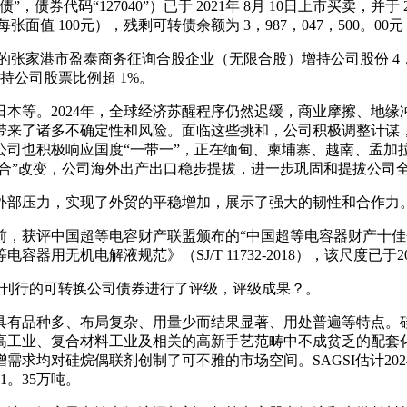
“127040”）已于 2021年 8月 10日上市买卖，并于 202
，每张面值 100元），残剩可转债余额为 3，987，047，500。00元
家港市盈泰商务征询合股企业（无限合股）增持公司股份 4，962
日增持公司股票比例超 1%。
等。2024年，全球经济苏醒程序仍然迟缓，商业摩擦、地缘
带来了诸多不确定性和风险。面临这些挑和，公司积极调整计谋
司也积极响应国度“一带一”，正在缅甸、柬埔寨、越南、孟加拉
整合”改变，公司海外出产出口稳步提拔，进一步巩固和提拔公司
部压力，实现了外贸的平稳增加，展示了强大的韧性和合作力
获评中国超等电容财产联盟颁布的“中国超等电容器财产十佳企
无机电解液规范》（SJ/T 11732-2018），该尺度已于2
月刊行的可转换公司债券进行了评级，评级成果？。
有品种多、布局复杂、用量少而结果显著、用处普遍等特点。硅
高工业、复合材料工业及相关的高新手艺范畴中不成贫乏的配套
求均对硅烷偶联剂创制了可不雅的市场空间。SAGSI估计2024
1。35万吨。