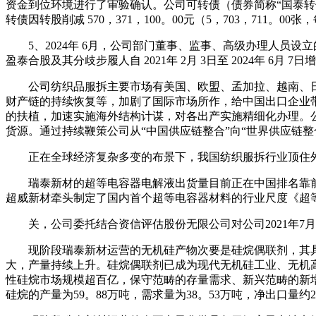
资金到位环境进行了审验确认。公司可转债（债券简称“国泰转债”，债券代码
转债因转股削减 570，371，100。00元（5，703，711。00张
5、2024年 6月，公司部门董事、监事、高级办理人员设立的张
盈泰合股及其分歧步履人自 2021年 2月 3日至 2024年 6月 7
公司纺织品服拆主要市场有美国、欧盟、孟加拉、越南、日本
财产链的持续恢复等，加剧了国际市场所作，给中国出口企业
的扶植，加速实施海外结构计谋，对各出产实施精细化办理。公
货源。通过持续鞭策公司从“中国供应链整合”向“世界供应链
正在全球经济复杂多变的布景下，我国纺织服拆行业顶住外
瑞泰新材的超等电容器电解液出货量目前正在中国排名靠前，
超威新材牵头制定了国内首个超等电容器材料的行业尺度《超等电容器用
关，公司委托结合资信评估股份无限公司对公司2021年7
现阶段瑞泰新材运营的无机硅产物次要是硅烷偶联剂，其具
大，产量持续上升。硅烷偶联剂已成为现代无机硅工业、无机
性硅烷市场规模超百亿，保守范畴的存量需求、新兴范畴的新增需
硅烷的产量为59。88万吨，需求量为38。53万吨，净出口量约2