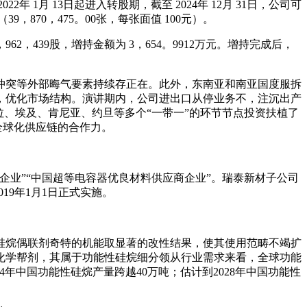
2年 1月 13日起进入转股期，截至 2024年 12月 31日，公司可
（39，870，475。00张，每张面值 100元）。
，439股，增持金额为 3，654。9912万元。增持完成后，
冲突等外部晦气要素持续存正在。此外，东南亚和南亚国度服拆
，优化市场结构。演讲期内，公司进出口从停业务不，注沉出产
、埃及、肯尼亚、约旦等多个“一带一”的环节节点投资扶植了
全球化供应链的合作力。
。
业”“中国超等电容器优良材料供应商企业”。瑞泰新材子公司
019年1月1日正式实施。
烷偶联剂奇特的机能取显著的改性结果，使其使用范畴不竭扩
化学帮剂，其属于功能性硅烷细分领从行业需求来看，全球功能
年中国功能性硅烷产量跨越40万吨；估计到2028年中国功能性