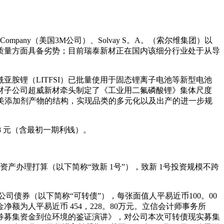
Company（美国3M公司）、Solvay S。A。（索尔维集团）以
质量方面具备劣势；目前瑞泰新材正在国内该细分行业处于从导
锂（LITFSI）已批量使用于固态锂离子电池等新型电池
材子公司超威新材牵头制定了《工业用二氟磷酸锂》集体尺度
进一步完美添加剂产物的结构，实现品类的多元化以及出产的进一步规
108 元（含最初一期利钱）。
办理打算（以下简称“致新 1号”），致新 1号投资规模不跨
转换公司债券（以下简称“可转债”），每张面值人平易近币100。00
金净额为人平易近币 454，228。80万元。立信会计师事务所
换公司债券募集资金到位环境的鉴证演讲》，对公司本次可转债现实募集