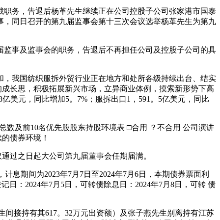
总裁职务，告退后杨革先生继续正在公司控股子公司张家港市国泰
代表监事，同日召开的第九届监事会第十三次会议选举杨革先生为第九
九届监事及监事会的职务，告退后不再担任公司及控股子公司的具
和，我国纺织服拆外贸行业正在地方和处所各级持续出台、结实
的成长思，积极拓展新兴市场，立异商业体例，摸索新形势下高
8亿美元，同比增加5。7%；服拆出口1，591。5亿美元，同比
数及前10名优先股股东持股环境表 □合用 ？不合用 公司演讲
续的债券环境！
审议通过之日起大公司第九届董事会任期届满。
间为2023年7月7日至2024年7月6日，本期债券票面利
日：2024年7月5日，可转债除息日：2024年7月8日，可转 债
接持有其617。32万元出资额）及张子燕先生别离持有江苏