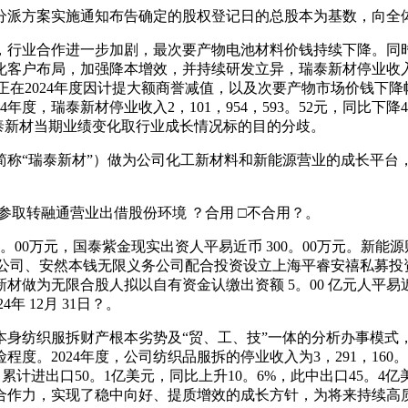
派方案实施通知布告确定的股权登记日的总股本为基数，向全
，行业合作进一步加剧，最次要产物电池材料价钱持续下降。同
化客户布局，加强降本增效，并持续研发立异，瑞泰新材停业收
正在2024年度因计提大额商誉减值，以及次要产物市场价钱下降幅度
4年度，瑞泰新材停业收入2，101，954，593。52元，同比下降4
瑞泰新材当期业绩变化取行业成长情况标的目的分歧。
“瑞泰新材”）做为公司化工新材料和新能源营业的成长平台
参取转融通营业出借股份环境 ？合用 □不合用？。
700。00万元，国泰紫金现实出资人平易近币 300。00万元。新
无限公司、安然本钱无限义务公司配合投资设立上海平睿安禧私募投
材做为无限合股人拟以自有资金认缴出资额 5。00 亿元人平易近币
 12月 31日？。
纺织服拆财产根本劣势及“贸、工、技”一体的分析办事模式
2024年度，公司纺织品服拆的停业收入为3，291，160。84万
，公司累计进出口50。1亿美元，同比上升10。6%，此中出口45
合作力，实现了稳中向好、提质增效的成长方针，为将来持续高