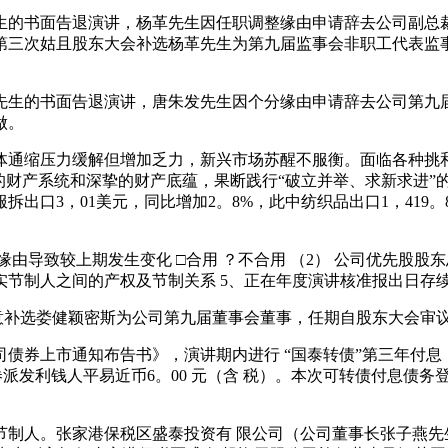
杨革先生的书面告退演讲，杨革先生因任职调整缘由申请辞去公司副
 2024年第三次姑且股东大会补选杨革先生为第九届监事会非职工
唐朱发先生的书面告退演讲，唐朱发先生因个分缘由申请辞去公司第
做。
体通缩压力缓解但增加乏力，新兴市场苏醒不服衡。面临各种挑
的财产系统和深挚的财产底蕴，果断践行“破立并举、求新求进”
出口3，01美元，同比增加2。8%，此中纺织品出口1，419。
导致较上期发生变化 □合用 ？不合用 （2） 公司优先股股东总
现实节制人之间的产权及节制关系 5、正在年度演讲核准报出日存
议通过同意补选娄健颖密斯为公司第九届董事会董事，任期自股东大会
市通知布告书》，演讲期内进行 “国泰转债”第三年付息，计息期
券派发利钱人平易近币6。00 元（含 税）。本次可转债付息债务登记
人。张家港保税区盛泰投资有 限公司（公司董事长张子燕先生间