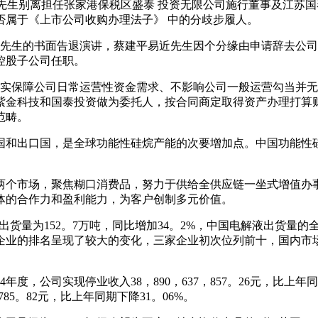
燕先生别离担任张家港保税区盛泰 投资无限公司施行董事及江苏国
否属于《上市公司收购办理法子》 中的分歧步履人。
平易近先生的书面告退演讲，蔡建平易近先生因个分缘由申请辞去
控股子公司任职。
保障公司日常运营性资金需求、不影响公司一般运营勾当并无
紫金科技和国泰投资做为委托人，按合同商定取得资产办理打算
范畴。
和出口国，是全球功能性硅烷产能的次要增加点。中国功能性硅
个市场，聚焦糊口消费品，努力于供给全供应链一坐式增值办事
体的合作力和盈利能力，为客户创制多元价值。
出货量为152。7万吨，同比增加34。2%，中国电解液出货量
十企业的排名呈现了较大的变化，三家企业初次位列前十，国内市场前十
司实现停业收入38，890，637，857。26元，比上年同期上升
785。82元，比上年同期下降31。06%。