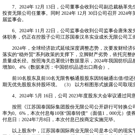
7、2024年 12月 13日，公司董事会收到公司副总裁
投资无限公司任董事。同时 2024年 12月 30日公司召开
届监事会。
6、2024年 11月 22日，公司监事会收到公司监事会
体职务，仍正在控股子公司江苏国泰汉帛实业成长无限公司工
2024年，全球经济款式延续深度调整态势，次要发财经济
落实的“稳外贸”系列政策的支撑下，立脚财产劣势，依托完整
质量成长径。按照海关总署统计数据显示，2024年我国纺织品服拆
增加0。4%（数据来历：中国纺织品进出口商会）。
前10名股东及前10名无限售畅通股股东因转融通出借/偿还缘由
期无优先股股东持股环境。 （3） 以方框图形式披露公司取
4、2024年 5月 16日，公司 2023年度股东大会审
按照《江苏国泰国际集团股份无限公司公开辟行可转换公司债券上
率为0。6%，本次付息每10张“国泰转债”（面值1，000元）债
付息日：2024年7月8日，本次付息已按商定实施完毕。
以上股东中，江苏国泰国际商业无限公司是本公司的现实节制