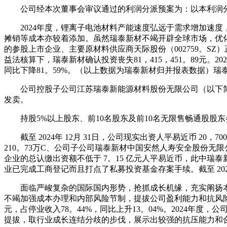
公司经本次董事会审议通过的利润分派预案为：以本利润分
2024年度，锂离子电池材料产能速度弘远于需求增加速度
摊销等成本亦较着添加。虽然瑞泰新材不竭开辟全球市场，优
的参股上市企业、主要原材料供应商天际股份（002759。SZ）
益法核算下，瑞泰新材确认投资丧失81，415，451。89元。202
同比下降81。59%。（以上数据为瑞泰新材归并报表数据）
公司控股子公司江苏瑞泰新能源材料股份无限公司（以下简称
发卖。
持股5%以上股东、前10名股东及前10名无限售畅通股股东
截至 2024年 12月 31日，公司现实出资人平易近币 20，
210。73万C、公司子公司瑞泰新材中国安然人寿安全股份
企业的总认缴出资额不低于 7。15 亿元人平易近币，此中瑞泰新
业已完成工商登记而且打点了私募投资基金存案手续。截至 2024年
面临严峻复杂的国际国内形势，抢抓成长机缘，充实阐扬本身
不竭加强成本办理和内部风险节制，提拔公司盈利能力和抗风险程度。
元，占停业收入78。44%，同比上升13。04%。2024年度
提拔，取行业成长连结分歧的步伐，展示出较强的抗压能力和