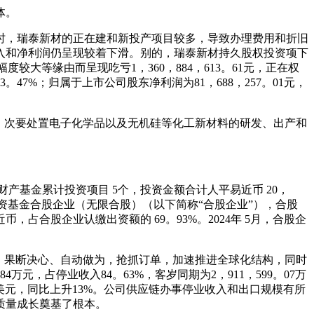
体。
时，瑞泰新材的正在建和新投产项目较多，导致办理费用和折旧
入和净利润仍呈现较着下滑。别的，瑞泰新材持久股权投资项下
较大等缘由而呈现吃亏1，360，884，613。61元，正在权
3。47%；归属于上市公司股东净利润为81，688，257。01元，
，次要处置电子化学品以及无机硅等化工新材料的研发、出产和
能源财产基金累计投资项目 5个，投资金额合计人平易近币 20，
资基金合股企业（无限合股）（以下简称“合股企业”），合股
，占合股企业认缴出资额的 69。93%。2024年 5月，合股企
，果断决心、自动做为，抢抓订单，加速推进全球化结构，同时
元，占停业收入84。63%，客岁同期为2，911，599。07万
。4亿美元，同比上升13%。公司供应链办事停业收入和出口规模有所
质量成长奠基了根本。