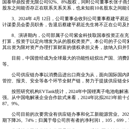
国泰华鼎投资无限公司92%、8%股权，同时公司董事长张子
股东之间能否存正在联系关系关系，也未知前10名股东之间能
3、2024年 4月 12日，公司董事会收到公司董事蔡建
计谋委员会委员职务，告退后蔡建平易近先生将不正在公司及
8、演讲期内，公司部属子公司紫金科技取国泰投资正在充实
打算，投资于以定向增发为从的股权类资产。本公司的子公司
其出资为限对资产办理打算财富的债权承担义务，故纳入归并
目前，中国曾经成为全球最大的功能性硅烷出产国、消费国
等。
公司供应链办事以消费品进出口商业为从，面向国际国内两
管控、报关、安全等各个环节全财产链，努力于提拔供应链全
按照研究机构EVTank统计，2024年中国锂离子电池电解液
强。从中国电解液企业合作款式来看，2024年比拟2023年前
87。9%。
公司目前的次要营业有供应链办事和化工新能源营业。2024年度，公
期下降26。74%；归属于母公司所有者的净利润1，105，699，