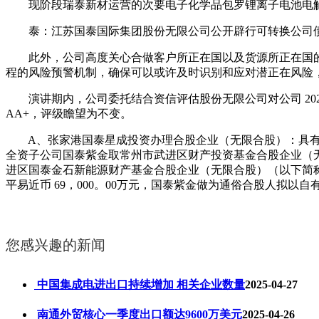
现阶段瑞泰新材运营的次要电子化学品包罗锂离子电池电解
泰：江苏国泰国际集团股份无限公司公开辟行可转换公司债券2
此外，公司高度关心合做客户所正在国以及货源所正在国的
程的风险预警机制，确保可以或许及时识别和应对潜正在风险
演讲期内，公司委托结合资信评估股份无限公司对公司 2021
AA+，评级瞻望为不变。
A、张家港国泰星成投资办理合股企业（无限合股）：具有中国
全资子公司国泰紫金取常州市武进区财产投资基金合股企业（
进区国泰金石新能源财产基金合股企业（无限合股）（以下简称“
平易近币 69，000。00万元，国泰紫金做为通俗合股人拟以
您感兴趣的新闻
中国集成电进出口持续增加 相关企业数量
2025-04-27
南通外贸核心一季度出口额达9600万美元
2025-04-26