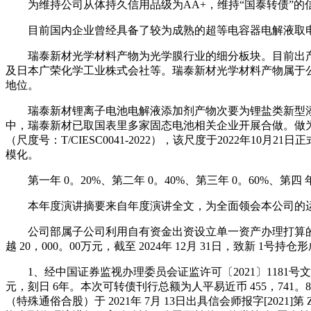
为维持公司从体持久信用品级为AA+，维持“国泰转债”的信
目前国内企业曾经具备了较为成熟的超等电容器电解液取电
瑞泰新材光学材料产物为光学膜行业的细分板块。目前出产此类光学材料的公司
及日本广荣化学工业株式会社等。瑞泰新材光学材料产物属于
地位。
瑞泰新材锂离子电池电解液添加剂产物次要为锂盐类新型添加
中，瑞泰新材已取国表里多家固态电池相关企业开展合做。做
（尺度号：T/CIESC0041-2022），该尺度于2022
模化。
第一年 0。20%、第二年 0。40%、第三年 0。60%、第四 年
本年度演讲摘要来自年度演讲全文，为全面领会本公司的运
公司部属子公司利用自有资金出资设立单一资产办理打算的进展
越 20，000。00万元，截至 2024年 12月 31日，致新 1
1、经中国证券监视办理委员会证监许可〔2021〕1181号文核准
元，刻日 6年。本次可转债刊行总额为人平易近币 455，741。
（特殊通俗合股）于 2021年 7月 13日出具信会师报字[2