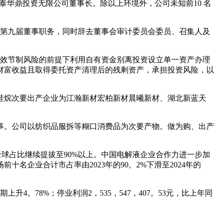
泰华鼎投资无限公司董事长。除以上环境外，公司未知前10 名
公司第九届董事职务，同时辞去董事会审计委员会委员、召集人及
效节制风险的前提下利用自有资金别离投资设立单一资产办理
财富收益且取得委托资产清理后的残剩资产，承担投资风险，以
烷次要出产企业为江瀚新材宏柏新材晨曦新材、湖北新蓝天
。公司以纺织品服拆等糊口消费品为次要产物。做为购、出产
的全球占比继续提拔至90%以上。中国电解液企业合作力进一步加
名企业合计市占率由2023年的90。2%下滑至2024年的
4。78%；停业利润2，535，547，407。53元，比上年同