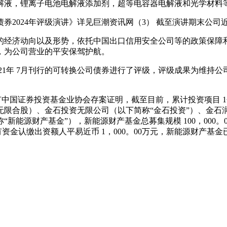
液，锂离子电池电解液添加剂，超等电容器电解液和光学材料
024年评级演讲》详见巨潮资讯网（3） 截至演讲期末公司
经济动向以及形势，依托中国出口信用安全公司等的政策保障和
，为公司营业的平安保驾护航。
年 7月刊行的可转换公司债券进行了评级，评级成果为维持公司
证券投资基金业协会存案证明，截至目前，累计投资项目 1个，投
无限合股）、金石投资无限公司（以下简称“金石投资”）、金石
新能源财产基金”），新能源财产基金总募集规模 100，000
自有资金认缴出资额人平易近币 1，000。00万元，新能源财产