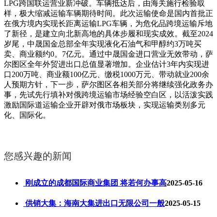
LPG跨国联运营业新冲破。车辆抵达后，由海关施行检验取
样，极大缩减运输车辆期待时间。此次运输使命是国内首批正
在俄方境内实现长距离运输LPG车辆，为危化品跨境运输斥地
了新径，是建立向北新高地的具体步履和现实成效。截至2024
岁尾，中晟国金总部全年实现液化石油气和甲醇约3万吨买
卖、商业额约0。7亿元。通过中晟国金进口营业无效带动，萨
尔图区全年外贸进出口总值显著增加。企业估计3年内实现进
口200万吨、商业额100亿元、缴税1000万元、带动就业200余
人预期方针，下一步，萨尔图区各相关部分将继续强化政务办
事，先试先行填补对俄跨境运输市场经验空白区，以活泼实践
激励国际道运输企业开辟对俄市场板块，实现运输类别多元
化、国际化。
您感兴趣的新闻
刚成立的成都国际商业集团 将若何办事高
2025-05-16
供销大集：海南大集进出口无限公司一般
2025-05-15