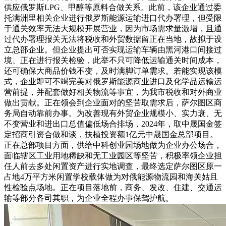
供应俄罗斯LPG、甲醇等原料合做关系。此前，该企业通过委
托满洲里相关企业进行俄罗斯能源运输进口代办署理，但受限
于通关效率无法大规模开展营业，因为市场需求量激增，且通
过代办署理报关无法将税收和外贸数据留正在当地，故拟于设
立总部企业。但企业提出可否实现运输车辆由黑河港口间接过
境、正在进行报关检验，此举不只可降低运输通关时间成本，
还可确保大商品价钱不变，及时满脚订单需求。若能实现该模
式，企业即可不竭完美对俄罗斯能源商业进口及化学品运输运
营前提，并配套做好相关物流等事宜，为我市税收和对外商业
做出贡献。正在领会到企业面对的坚苦取需求后，萨尔图区商
务局自动靠前办事。为改善现有外贸企业规模小、实力衰、无
不变营业和进出口总值偏低场合排场，2024年，取中晟国金签
定招商引资合做和谈，扶植投资额1亿元中晟国金总部项目。
正在总部项目方面，供给中科创业园场地做为企业办公场合，
面临辖区工业用地稀缺和无工业园区等坚苦，积极率领企业担
任人前去多处闲置资产进行实地调查，最终选定萨尔图区原一
占地4万平方米闲置学校载体做为对俄能源物流园和海关姑且
性检验点场地。正在项目落地前，商务、发改、住建、交通运
输等部分各司其职，为企业全程办事保驾护航。