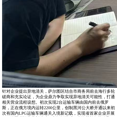
针对企业提出异地清关，萨尔图区结合市商务局前去海行多轮
磋商和充实论证，为企业鼎力争取实现异地清关可能性，打通
相关营业流程设想。初次实现2台运输车辆由国内前去俄罗
斯，正在俄方境内运转2200公里，创制黑河公大桥开通以来初
次有国内LPG运输车辆通关入境新记载，实现省首家企业开展