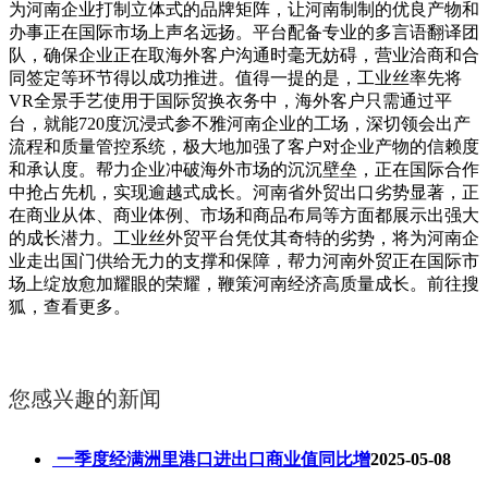
为河南企业打制立体式的品牌矩阵，让河南制制的优良产物和
办事正在国际市场上声名远扬。平台配备专业的多言语翻译团
队，确保企业正在取海外客户沟通时毫无妨碍，营业洽商和合
同签定等环节得以成功推进。值得一提的是，工业丝率先将
VR全景手艺使用于国际贸换衣务中，海外客户只需通过平
台，就能720度沉浸式参不雅河南企业的工场，深切领会出产
流程和质量管控系统，极大地加强了客户对企业产物的信赖度
和承认度。帮力企业冲破海外市场的沉沉壁垒，正在国际合作
中抢占先机，实现逾越式成长。河南省外贸出口劣势显著，正
在商业从体、商业体例、市场和商品布局等方面都展示出强大
的成长潜力。工业丝外贸平台凭仗其奇特的劣势，将为河南企
业走出国门供给无力的支撑和保障，帮力河南外贸正在国际市
场上绽放愈加耀眼的荣耀，鞭策河南经济高质量成长。前往搜
狐，查看更多。
您感兴趣的新闻
一季度经满洲里港口进出口商业值同比增
2025-05-08