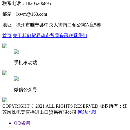
联系电话：18205206895
邮箱：lxwm@163.com
地址：徐州市睢宁县中央大街南白领公寓A座5楼
首页
关于我们
贸易动态
贸易资讯
联系我们
手机移动端
微信公众号
COPYRIGHT © 2021 ALL RIGHTS RESERVED 版权所有：江
苏蜘蛛电竞直播进出口贸易有限公司
网站地图
QQ咨询