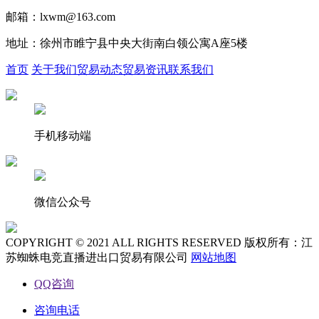
邮箱：lxwm@163.com
地址：徐州市睢宁县中央大街南白领公寓A座5楼
首页
关于我们
贸易动态
贸易资讯
联系我们
手机移动端
微信公众号
COPYRIGHT © 2021 ALL RIGHTS RESERVED 版权所有：江
苏蜘蛛电竞直播进出口贸易有限公司
网站地图
QQ咨询
咨询电话