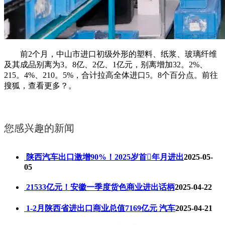
前2个月，中山市进口初级外形的塑料、纸浆、玻璃纤维
及其成品别离为3。8亿、2亿、1亿元，别离增加32。2%、
215。4%、210。5%，合计拉高全体进口5。8个百分点。前往
搜狐，查看更多？。
您感兴趣的新闻
陕西汽车出口激增90%！2025岁首年月进出
2025-05-
05
21533亿元！安徽一季度货色商业进出话柄
2025-04-22
1-2月陕西省进出口商业总值7169亿元 汽车
2025-04-21