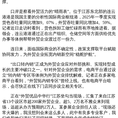
撑。
口岸是察看外贸活力的“晴雨表”。位于江苏东北部的连云
港港是我国主要的分析性国际商业枢纽港，2025年一季度实现
货色吞吐量同比增加9。07%，外贸吞吐量同比增加4。59%。
记者近日走访时看到，货色拆卸工做忙碌而有序地推进着。据
领会，连云港港通过正在出产组织、仓储空间等方面供给优先
办事等体例帮帮外贸企业渡过尽一份力。
连日来，面临国际商业的不确定性，政策支撑取平台赋能
协同发力，为外贸企业拓宽内销新空间“稳舵护航”。
“出口转内销”正成为外贸企业应对外部挑和、实现转型成
长的主要冲破口之一。针对外贸企业的需求，电商平台通过设
立“转内销”专区等体例为外贸企业排忧解难。记者正在多家电
商平台看到，“外贸拓内销专区”曾经上线。也有电商平台暗
示，会尽快正在线下门店同步设立相关专区。
正在“外贸优品中华行”江苏坐勾当现场，汇集了来自江苏
省13个设区市超200家外贸企业。超5。2万名不雅众来到现
场，远超从办方预期的2万人。某参展企业担任人说，“现场还
常火爆的，我没想到会来这么多人，此中有良多专业客户，我