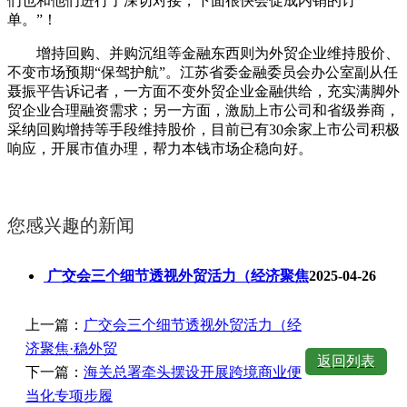
们也和他们进行了深切对接，下面很快会促成内销的订
单。”！
增持回购、并购沉组等金融东西则为外贸企业维持股价、
不变市场预期“保驾护航”。江苏省委金融委员会办公室副从任
聂振平告诉记者，一方面不变外贸企业金融供给，充实满脚外
贸企业合理融资需求；另一方面，激励上市公司和省级券商，
采纳回购增持等手段维持股价，目前已有30余家上市公司积极
响应，开展市值办理，帮力本钱市场企稳向好。
您感兴趣的新闻
广交会三个细节透视外贸活力（经济聚焦
2025-04-26
上一篇：
广交会三个细节透视外贸活力（经
济聚焦·稳外贸
返回列表
下一篇：
海关总署牵头摆设开展跨境商业便
当化专项步履