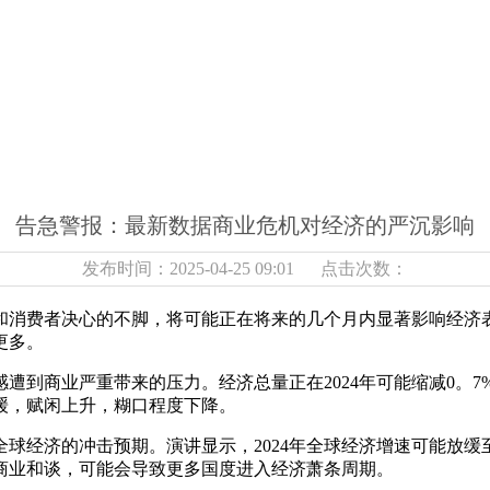
告急警报：最新数据商业危机对经济的严沉影响
发布时间：2025-04-25 09:01 点击次数：
消费者决心的不脚，将可能正在将来的几个月内显著影响经济表
更多。
商业严重带来的压力。经济总量正在2024年可能缩减0。7%
缓，赋闲上升，糊口程度下降。
经济的冲击预期。演讲显示，2024年全球经济增速可能放缓至
商业和谈，可能会导致更多国度进入经济萧条周期。