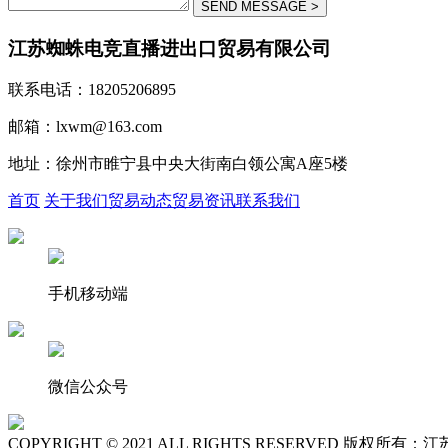
江苏蜘蛛电竞直播进出口贸易有限公司
联系电话：18205206895
邮箱：lxwm@163.com
地址：徐州市睢宁县中央大街南白领公寓A座5楼
首页
关于我们
贸易动态
贸易资讯
联系我们
手机移动端
微信公众号
COPYRIGHT © 2021 ALL RIGHTS RESERVED 