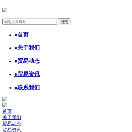
●
首页
●
关于我们
●
贸易动态
●
贸易资讯
●
联系我们
首页
关于我们
贸易动态
贸易资讯