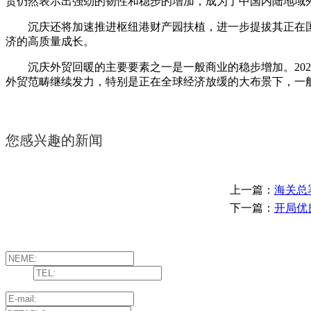
贸仍然表示出强劲的韧性和稳步的增加，成为了中国内陆地域
沉庆还将加速推进枢纽港财产园扶植，进一步提拔其正在国
济的高质量成长。
沉庆外贸回暖的主要要素之一是一般商业的稳步增加。2024年
外贸范畴继续发力，特别是正在全球经济放缓的大布景下，一
您感兴趣的新闻
上一篇：
海关总
下一篇：
开局优