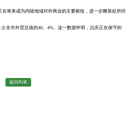
在将来成为内陆地域对外商业的主要枢纽，进一步鞭策处所经
，占全市外贸总值的40。4%。这一数据申明，沉庆正在保守的
返回列表