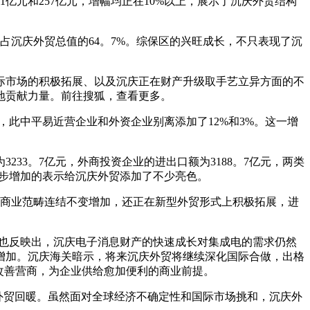
亿元和257亿元，增幅均正在10%以上，展示了沉庆外贸结构
占沉庆外贸总值的64。7%。综保区的兴旺成长，不只表现了沉
际市场的积极拓展、以及沉庆正在财产升级取手艺立异方面的不
地贡献力量。前往搜狐，查看更多。
，此中平易近营企业和外资企业别离添加了12%和3%。这一增
33。7亿元，外商投资企业的进出口额为3188。7亿元，两类
稳步增加的表示给沉庆外贸添加了不少亮色。
守商业范畴连结不变增加，还正在新型外贸形式上积极拓展，进
数据也反映出，沉庆电子消息财产的快速成长对集成电的需求仍然
增加。沉庆海关暗示，将来沉庆外贸将继续深化国际合做，出格
改善营商，为企业供给愈加便利的商业前提。
现了外贸回暖。虽然面对全球经济不确定性和国际市场挑和，沉庆外