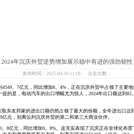
2024年沉庆外贸逆势增加展示稳中有进的强劲韧性
发布时间：2025-04-19 11:16 点击次数：
4549。7亿元，同比增加8。4%，正在沉庆外贸中占领了主
的是，电动汽车的出口增幅尤为惊人，2024年出口额达到82
东友邦家的进出口额仍然占领了最大的份额，全年进出口达到11
4。9亿元，别离位列沉庆外贸的第二和第三大商业伙伴。
3。8亿元，同比增加0。8%。这充实表现了沉庆正在全球化布景