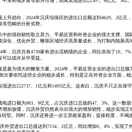
东和俄罗斯等新兴市场，别离实现进出口307。6亿元、302。1
趋向，2024年沉庆综保区的进出口总额达到4629。2亿元，
税等范畴的分析劣势。
长中的强劲韧性取立异力。平易近营和外资企业的强大支撑、国
续深化，优化外贸，鞭策区域经济高质量成长，为打制内陆新高
，沉庆共有4739家有进出话柄绩的企业，同比添加了10。7%
业可以或许从中受益。
强大的鞭策力量。2024年，平易近营企业的进出口总额为32
增加次要依托这些企业的稳步成长，特别是正在外资企业方面，
出口2737。1亿元和1495亿元。这表白，沉庆不只正在保
电进口额为983。9亿元，占沉庆进口总值的47。3%。这一
济增加放缓，沉庆外贸仍然表示出强大的增加韧性，稳步实现正
化取转型。同时，沉庆还将进一步立异政策盈利，提拔程度，不竭
庆外贸进出口总值达到7154。2亿元，同比增加0。4%，实