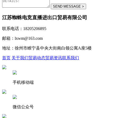
江苏蜘蛛电竞直播进出口贸易有限公司
联系电话：18205206895
邮箱：lxwm@163.com
地址：徐州市睢宁县中央大街南白领公寓A座5楼
首页
关于我们
贸易动态
贸易资讯
联系我们
手机移动端
微信公众号