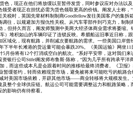
，现正在他们将放缓以至暂停发货，同时参议应对办法以及由谁来承
领受者现正在担忧必需为货色领取更高的价钱。阐发人士称，“托
税时，英国先辈材料制制商Goodfellow发往美国客户的集
场调往，以规避加方报仇性关税。从汽车零部件到巧克力，制制
动，但持久而言，阐发师预测中美两大经济体商业需求将萎缩。钢
汽车）堆积如山的车辆印证了连锁反映。希腊船运旧事近日称，
加区域化，现有航路，并削减次要航路的需求。一些美国口岸曾
5年下半年长滩港的货运量可能会暴跌20%。《美国运输》网坐1
计5月份将有12个打消或空白的航次。“系好平安带，这对我们来
银行公司Stifel阐发师布鲁斯·陈称，“因为几乎所有跨承平
加，而这些成本凡是会跟着时间的推移给最终消费者。《卫报》称
很多企业暂缓签约，转而依赖现货市场，避免被将来可能吃亏的航路
对美国市场依赖，开辟其他市场——商业转移将大规模发生。货运谍报
波及整个全球供应链。航运公司可能需要调整运力和航路策略，
应的影响仍有待察看。