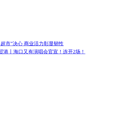
界超市”决心 商业活力彰显韧性
贸港丨海口又有演唱会官宣！连开2场！