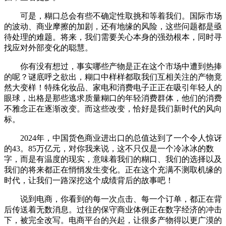
可是，糊口总会有些不确定性取挑和等着我们。国际市场
的波动、商业摩擦的加剧，还有地缘的风险，这些问题都是亟
待处理的难题。将来，我们需要关心本身的强劲根本，同时寻
找应对外部变化的聪慧。
你有没有想过，事实哪些产物是正在这个市场中遭到热捧
的呢？谜底呼之欲出，糊口中样样都取我们互相关注的产物竟
然大变样！特殊化妆品、家电和消费电子正正在吸引年轻人的
眼球，出格是那些逃求质量糊口的年轻消费群体，他们的消费
不雅念正在逐渐改变。而这些改变，恰好是我们新时代的风向
标。
2024年，中国货色商业进出口的总值达到了一个令人惊讶
的43。85万亿元，对你我来说，这不只仅是一个冷冰冰的数
字，而是有温度的现实，意味着我们的糊口、我们的选择以及
我们的将来都正在悄悄发生变化。正在这个充满不测取机缘的
时代，让我们一路深挖这个成绩背后的故事吧！
说到电商，你看到的每一次点击、每一个订单，都正在背
后传送着无数消息。过往的保守商业体例正在数字经济的冲击
下，被完全改写。电商平台的兴起，让很多产物得以更广漠的