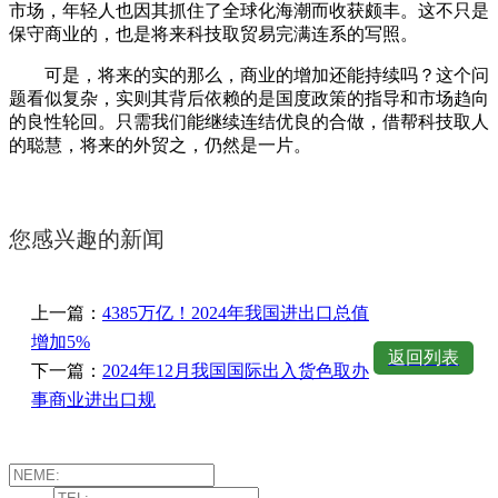
市场，年轻人也因其抓住了全球化海潮而收获颇丰。这不只是
保守商业的，也是将来科技取贸易完满连系的写照。
可是，将来的实的那么，商业的增加还能持续吗？这个问
题看似复杂，实则其背后依赖的是国度政策的指导和市场趋向
的良性轮回。只需我们能继续连结优良的合做，借帮科技取人
的聪慧，将来的外贸之，仍然是一片。
您感兴趣的新闻
上一篇：
4385万亿！2024年我国进出口总值
增加5%
返回列表
下一篇：
2024年12月我国国际出入货色取办
事商业进出口规