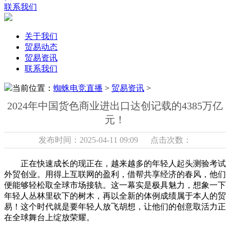
联系我们
关于我们
贸易动态
贸易资讯
联系我们
当前位置：
蜘蛛电竞直播
>
贸易资讯
>
2024年中国货色商业进出口达创记载的4385万亿
元！
发布时间：2025-04-11 09:09 点击次数：
正在快速成长的现正在，越来越多的年轻人起头测验考试
外贸创业。用得上互联网的盈利，借帮共享经济的春风，他们
便能够轻松取全球市场接轨。这一幕实是极具魅力，想象一下
年轻人丛林里砍下的树木，再以全新的体例成绩属于本人的贸
易！这个时代就是要年轻人放飞胡想，让他们的创意取活力正
在全球舞台上绽放荣耀。