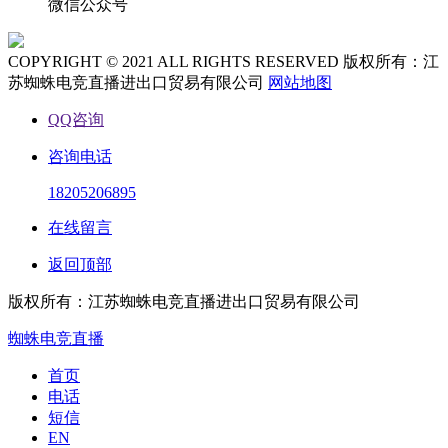
微信公众号
COPYRIGHT © 2021 ALL RIGHTS RESERVED 版权所有：江
苏蜘蛛电竞直播进出口贸易有限公司
网站地图
QQ咨询
咨询电话
18205206895
在线留言
返回顶部
版权所有：江苏蜘蛛电竞直播进出口贸易有限公司
蜘蛛电竞直播
首页
电话
短信
EN