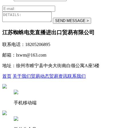
江苏蜘蛛电竞直播进出口贸易有限公司
联系电话：18205206895
邮箱：lxwm@163.com
地址：徐州市睢宁县中央大街南白领公寓A座5楼
首页
关于我们
贸易动态
贸易资讯
联系我们
手机移动端