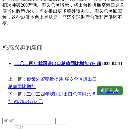
初次冲破200万辆。海关总署暗示，将出台推进航空港口通关
便当化政策办法，当令推出更多稳外贸办法。海关总署回应
称，这些炒做本色上是从义，严沉全球财产合做和产供链不
变。
您感兴趣的新闻
二〇二四年我国进出口总值同比增加5% 超
2025-04-11
上一篇：
鞭策外贸稳量提质 客岁全区进出口
总额同比增加
返回列表
下一篇：
二〇二四年我国进出口总值同比增
加5% 超43万亿元