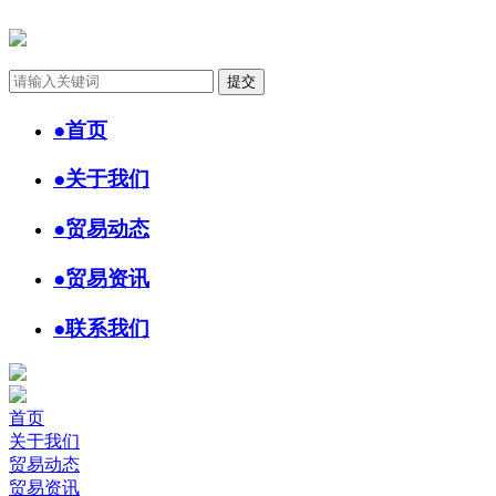
●
首页
●
关于我们
●
贸易动态
●
贸易资讯
●
联系我们
首页
关于我们
贸易动态
贸易资讯