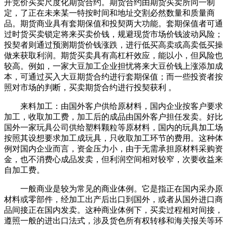
开竞价买卖尺度化期货合约。期货合约由期货买卖所同一制
定，了正在未来某一特按时间和地址交割必然数量和质量商
品。期货商业具有套期保值和投契两大功能。套期保值者可通
过时货买卖锁定将来买卖价钱，规避现货市场价钱波动风险；
投契者则通过预测期货价钱涨跌，进行低买高卖或高卖低买操
做来获取利润。期货买卖具有高杠杆效应，能以小，但风险也
较高。例如，一家大豆加工企业担忧将来大豆价钱上涨添加成
本，可通过买入大豆期货合约进行套期保值；而一些投资者按
照对市场的判断，买卖期货合约进行投契获利 。
来料加工：由国外客户供给原材料，国内企业按客户要求
加工，收取加工费，加工后的成品由国外客户担任发卖。好比
国外一家玩具公司供给塑料颗粒等原材料，国内的玩具加工场
按照其设想要求加工成玩具，只收取加工环节的费用。这种体
例对国内企业而言，资金压力小，由于无需承担原材料采购资
金，也不消费心成品发卖，但利润空间相对较窄，次要收益来
自加工费。
一般商业是较为常见的商业体例。它是指正在国内采办原
材料或零部件，经加工出产后出口到国外，或者从国外进口商
品间接正在国内发卖。这种商业体例下，买卖过程相对间接，
遵照一般的进出口法式，涉及货色所有权转移和海关报关等环