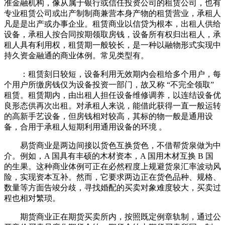
准金融机构，像从属于银行或信任投资公司的租赁公司，也有
专业租赁公司或出产制制商兼营本身产物的租赁营业，承租人
凡是是出产或办事企业。租赁商业以信贷为根本，出租人供给
设备，承租人按合同按期领取房钱，设备所有权归出租人，承
租人具有利用权，租赁期一般较长，是一种以融物形式实现中
持久资金融通的商业体例。常见类型有。
：租赁刻日较短，设备利用无效期内会租给多个用户，每
个用户所缴房钱仅为设备投资一部门，故又称 “不完全领取”
租赁。租赁期内，由出租人担任设备维修调养，以连结设备优
良形态供再次出租。对承租人来说，能借此获得一直一般运转
的高新手艺设备，但房钱相对较高，其标的物一般是通用设
备，合用于承租人短期利用通用设备的环境 。
易货商业是两边间接以货色互换货色，不借帮货泉做为中
介。例如，A 国具有丰硕的木材资本，A 国用木材互换 B 国
的生果。这种商业体例可正在必然程度上规避货泉汇率波动风
险，实现资本互补。然而，它要求两边正在货色品种、规格、
数量等方面告竣分歧，寻找婚配的买卖对象难度较大，买卖过
程也相对繁琐。
期货商业正在期货买卖所内，按照既定例章轨制，通过公