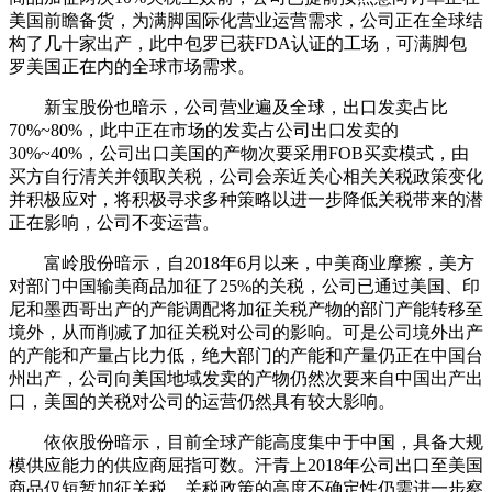
美国前瞻备货，为满脚国际化营业运营需求，公司正在全球结
构了几十家出产，此中包罗已获FDA认证的工场，可满脚包
罗美国正在内的全球市场需求。
新宝股份也暗示，公司营业遍及全球，出口发卖占比
70%~80%，此中正在市场的发卖占公司出口发卖的
30%~40%，公司出口美国的产物次要采用FOB买卖模式，由
买方自行清关并领取关税，公司会亲近关心相关关税政策变化
并积极应对，将积极寻求多种策略以进一步降低关税带来的潜
正在影响，公司不变运营。
富岭股份暗示，自2018年6月以来，中美商业摩擦，美方
对部门中国输美商品加征了25%的关税，公司已通过美国、印
尼和墨西哥出产的产能调配将加征关税产物的部门产能转移至
境外，从而削减了加征关税对公司的影响。可是公司境外出产
的产能和产量占比力低，绝大部门的产能和产量仍正在中国台
州出产，公司向美国地域发卖的产物仍然次要来自中国出产出
口，美国的关税对公司的运营仍然具有较大影响。
依依股份暗示，目前全球产能高度集中于中国，具备大规
模供应能力的供应商屈指可数。汗青上2018年公司出口至美国
商品仅短暂加征关税，关税政策的高度不确定性仍需进一步察