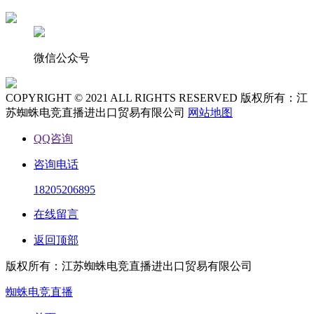
微信公众号
COPYRIGHT © 2021 ALL RIGHTS RESERVED 版权所有：江
苏蜘蛛电竞直播进出口贸易有限公司
网站地图
QQ咨询
咨询电话
18205206895
在线留言
返回顶部
版权所有：江苏蜘蛛电竞直播进出口贸易有限公司
蜘蛛电竞直播