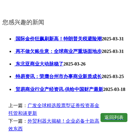
您感兴趣的新闻
国际金价狂飙刷新高！特朗普关税避险潮
2025-03-31
再不做欠账生意：全球商业严重场面地步
2025-03-31
东北亚商业大动脉稳了
2025-03-26
特易资讯：荣膺台州市办事商业新质成长
2025-03-25
贸易商业行业产经资讯-供给中国财产最新
2025-03-18
上一篇：
广发全球精选股票型证券投资基金
托管和谈更新
返回列表
下一篇：
外贸利器大揭秘！企业必备十款高
效东西