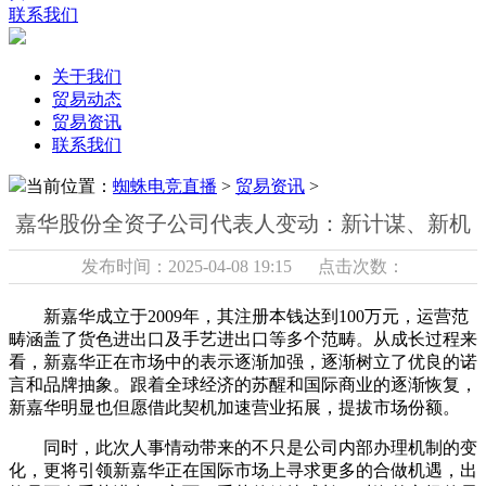
联系我们
关于我们
贸易动态
贸易资讯
联系我们
当前位置：
蜘蛛电竞直播
>
贸易资讯
>
嘉华股份全资子公司代表人变动：新计谋、新机
发布时间：2025-04-08 19:15 点击次数：
新嘉华成立于2009年，其注册本钱达到100万元，运营范
畴涵盖了货色进出口及手艺进出口等多个范畴。从成长过程来
看，新嘉华正在市场中的表示逐渐加强，逐渐树立了优良的诺
言和品牌抽象。跟着全球经济的苏醒和国际商业的逐渐恢复，
新嘉华明显也但愿借此契机加速营业拓展，提拔市场份额。
同时，此次人事情动带来的不只是公司内部办理机制的变
化，更将引领新嘉华正在国际市场上寻求更多的合做机遇，出