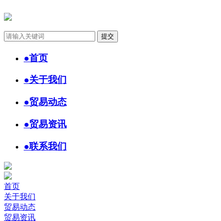
●
首页
●
关于我们
●
贸易动态
●
贸易资讯
●
联系我们
首页
关于我们
贸易动态
贸易资讯