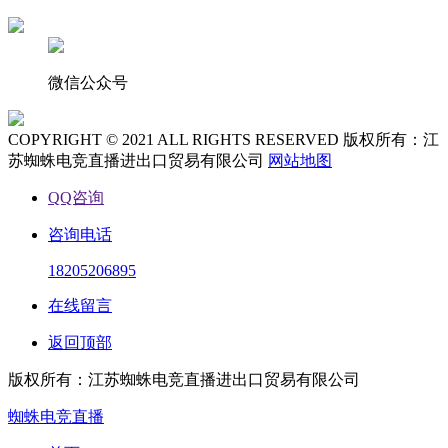
微信公众号
COPYRIGHT © 2021 ALL RIGHTS RESERVED 版权所有：江
苏蜘蛛电竞直播进出口贸易有限公司
网站地图
QQ咨询
咨询电话
18205206895
在线留言
返回顶部
版权所有：江苏蜘蛛电竞直播进出口贸易有限公司
蜘蛛电竞直播