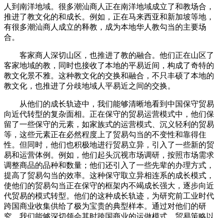
人到南洋地域。很多潮汕商人正在南洋地域成立了和教场合，
推进了教文化的和成长。例如，正在马来西亚和新加坡等地，
有很多潮汕商人成立的释教，成为本地华人教勾当的主要场
合。
客家商人深切山区，也推进了教的融合。他们正在山区了
客家地域的教，同时也接收了本地的平易近间，构成了奇特的
教文化景不雅。这种教文化的交换和融合，不只丰硕了本地的
教文化，也推进了分歧地域人平易近之间的交换。
从他们的成长轨迹中，我们能够清晰地看到中国保守贸易
向近代转型的复杂面相。正在保守的贸易运营模式中，他们保
留了一些保守的元素，如家族式的运营模式、沉义轻利的贸易
等，这些元素正在必然程度上了贸易勾当的不变性和靠得住
性。但同时，他们也积极地进行贸易立异，引入了一些新的贸
易和运营体例。例如，他们起头沉视市场调研，按照市场需求
调整商品的品种和数量；他们还引入了一些先辈的办理方式，
提高了贸易勾当的效率。这种保守取立异相连系的成长模式，
使他们的贸易勾当正在保守的框架内不竭成长强大，逐步向近
代贸易的模式转型。他们的这种成长轨迹，为研究前工业时代
跨国商业收集供给了极为宝贵的典型样本。通过对他们的研
究，我们能够深切领会其时跨国商业的运做模式、贸易策略以