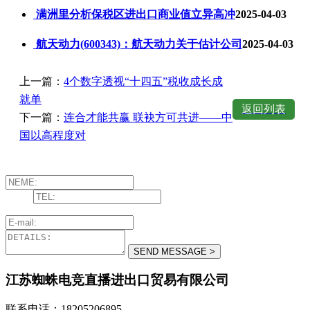
满洲里分析保税区进出口商业值立异高冲
2025-04-03
航天动力(600343)：航天动力关于估计公司
2025-04-03
上一篇：
4个数字透视“十四五”税收成长成
就单
返回列表
下一篇：
连合才能共赢 联袂方可共进——中
国以高程度对
江苏蜘蛛电竞直播进出口贸易有限公司
联系电话：18205206895