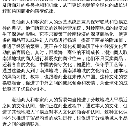
及所面对的各类挑和和机缘，从而更好地舆解全球化的成长过
程和跨国商业的演变纪律。
潮汕商人和客家商人的运营系统是兼具保守聪慧和贸易立
异的典型。他们所建立的这种运营系统，对岭南地域的经济发
生了深远的影响。它不只鞭策了岭南经济的深度商品化，使更
多的商品可以或许进入市场进行畅通，提高了商品的附加值，
推进了经济的繁荣，更正在全球化初期饰演了中外经济文化互
动的前言脚色。其时，跟着海上商业的不竭成长，潮汕商人取
南洋地域的商人进行着屡次的商业往来，他们不只买卖商品，
还着各自的文化。中国的保守文化，如思惟、保守手工艺等，
通过这些商人到了南洋地域，而南洋地域的文化特色，如本地
的风尚习惯、教等，也跟着商业往来传入中国。这种文化的交
换取融合，促进了中外之间的彼此领会和友情，为全球化的成
长奠基了优良的根本。
潮汕商人和客家商人的贸易勾当推进了分歧地域人平易近
之间的文化认同。他们正在商业过程中，通过本人的文化，促
进了其他地域人平易近对本人文化的领会和认同。这种文化认
同不只推进了贸易勾当的成功进行，也促进了分歧地域人平易
近之间的感情联系。