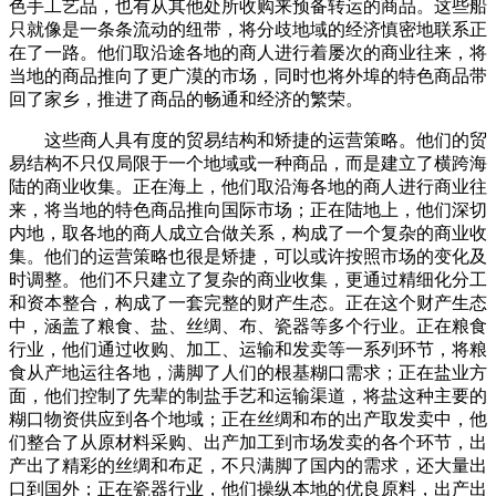
色手工艺品，也有从其他处所收购来预备转运的商品。这些船
只就像是一条条流动的纽带，将分歧地域的经济慎密地联系正
在了一路。他们取沿途各地的商人进行着屡次的商业往来，将
当地的商品推向了更广漠的市场，同时也将外埠的特色商品带
回了家乡，推进了商品的畅通和经济的繁荣。
这些商人具有度的贸易结构和矫捷的运营策略。他们的贸
易结构不只仅局限于一个地域或一种商品，而是建立了横跨海
陆的商业收集。正在海上，他们取沿海各地的商人进行商业往
来，将当地的特色商品推向国际市场；正在陆地上，他们深切
内地，取各地的商人成立合做关系，构成了一个复杂的商业收
集。他们的运营策略也很是矫捷，可以或许按照市场的变化及
时调整。他们不只建立了复杂的商业收集，更通过精细化分工
和资本整合，构成了一套完整的财产生态。正在这个财产生态
中，涵盖了粮食、盐、丝绸、布、瓷器等多个行业。正在粮食
行业，他们通过收购、加工、运输和发卖等一系列环节，将粮
食从产地运往各地，满脚了人们的根基糊口需求；正在盐业方
面，他们控制了先辈的制盐手艺和运输渠道，将盐这种主要的
糊口物资供应到各个地域；正在丝绸和布的出产取发卖中，他
们整合了从原材料采购、出产加工到市场发卖的各个环节，出
产出了精彩的丝绸和布疋，不只满脚了国内的需求，还大量出
口到国外；正在瓷器行业，他们操纵本地的优良原料，出产出