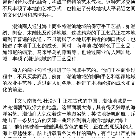
易近间音乐彼此融合，构成了奇特的艺术气概。这种艺术交换
不只丰硕了本地的艺术形式，也推进了分歧地域人平易近之间
的文化认同和感情共识。
潮汕商人通过海上商业将潮汕地域的保守手工艺品，如潮
绣、陶瓷、木雕比及南洋地域。这些精彩的手工艺品正在本地
遭到了普遍的欢送，不只满脚了本地居平易近的糊口需求，也
推进了本地手工艺的成长。同时，南洋地域的特色手工艺品，
如印尼的蜡染、马来半岛的藤编等，也通过商业传入潮汕地
域，丰硕了潮汕地域的手工艺品种。
商人的商业勾当也推进了学问取手艺的。他们正在商业过
程中，不只买卖商品，例如，潮汕地域的制陶手艺和客家地域
的农业手艺等，通过商人到各地，推进了本地经济的成长和文
化的前进。
【文＼南鲁代 杜汾河】正在古代的中国，潮汕地域是一
片充满朝气取活力的地盘。这里面朝大海，具有得天独厚的海
洋劣势。潮汕商人凭仗着这一地舆劣势，英怯地扬帆起航，斥
地出了一条从北方的天津一曲延长到南方南洋地域的“海上
丝”。他们驾驶着一艘艘满载货色的船只，正在波澜澎湃的大
海上穿越往来。船上拆载着各类各样的商品，有当地出产的特