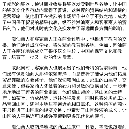
了精彩的瓷器，通过商业收集将瓷器发卖到世界各地，让中国
的瓷器文化界范畴内获得了普遍。这种度的贸易结构和矫捷的
运营策略，使他们正在激烈的市场所作中立于不败之地，成为
了中国保守贸易的精采代表。纵不雅潮汕商人和客家商人的贸
易勾当，他们对其时的文化交换发生了深远而多方面的影响。
潮汕商人和客家商人正在商业过程中，也推进了教育的交
换。他们通过成立学校、将先辈的教育到各地。例如，潮汕商
人正在南洋地域成立了很多汉文学校，中国的保守文化和教
育，培育了一批又一批的华人后辈。
取此同时，客家商人也展示出了他们奇特的贸易聪慧。他
们没有像潮汕商人那样依赖海洋，而是选择了陆做为他们拓展
贸易邦畿的次要路子。他们深切赣闽山区，那里的山高卑，交
通未便，但客家商人凭仗着的毅力和灵敏的贸易目光，一步步
地斥地出了跨省的商业走廊。他们翻山越岭，将山区的土特
产，如茶叶、竹成品等，运往外埠发卖，同时也将外埠的工业
品带回山区，满脚本地居平易近的糊口需求。这种跨省的商业
不只推进了山区取的经济交换，也带动了山区经济的成长，让
山区的人平易近可以或许享遭到更多现代化的便当。
潮汕商人取南洋地域的商业往来中，释教、等教也跟着商