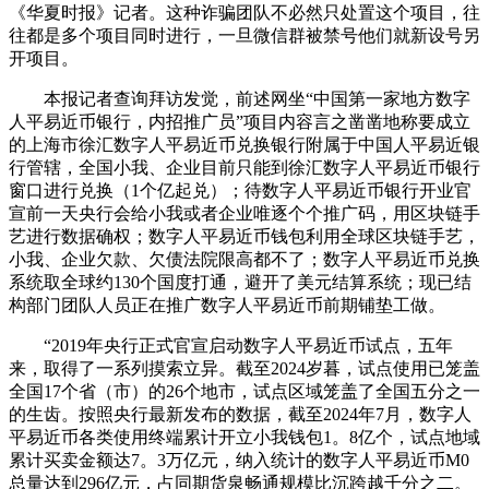
《华夏时报》记者。这种诈骗团队不必然只处置这个项目，往
往都是多个项目同时进行，一旦微信群被禁号他们就新设号另
开项目。
本报记者查询拜访发觉，前述网坐“中国第一家地方数字
人平易近币银行，内招推广员”项目内容言之凿凿地称要成立
的上海市徐汇数字人平易近币兑换银行附属于中国人平易近银
行管辖，全国小我、企业目前只能到徐汇数字人平易近币银行
窗口进行兑换（1个亿起兑）；待数字人平易近币银行开业官
宣前一天央行会给小我或者企业唯逐个个推广码，用区块链手
艺进行数据确权；数字人平易近币钱包利用全球区块链手艺，
小我、企业欠款、欠债法院限高都不了；数字人平易近币兑换
系统取全球约130个国度打通，避开了美元结算系统；现已结
构部门团队人员正在推广数字人平易近币前期铺垫工做。
“2019年央行正式官宣启动数字人平易近币试点，五年
来，取得了一系列摸索立异。截至2024岁暮，试点使用已笼盖
全国17个省（市）的26个地市，试点区域笼盖了全国五分之一
的生齿。按照央行最新发布的数据，截至2024年7月，数字人
平易近币各类使用终端累计开立小我钱包1。8亿个，试点地域
累计买卖金额达7。3万亿元，纳入统计的数字人平易近币M0
总量达到296亿元，占同期货泉畅通规模比沉跨越千分之二。