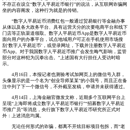
不存正在设立“数字人平易近币银行”的说法，从互联网诈骗网
坐的内容阐发，这种行为就是的传销。
“数字人平易近币消费红包一般通过贸易银行等金融办事
从体以及各大政务平台、具有运营天分的次要电商平台和线下
门店等正轨渠道领取。数字人平易近币App是数字人平易近币
面向用户的办事平台，试点地域用户可正在手机使用市场搜
刮‘数字人平易近币’，或登录网址，下载并注册数字人平易近
币App。对于我国数字人平易近币推广会发生晦气影响，监管
部分对这种犯为沉拳出击。”上述国有大行担任人受访时暗
示。
4月16日，本报记者也测验考试加网页上的微信号入群，
头像显示的是一个名为“创业导师某某”的小我号，而且正在备
注中列了下一个微信号，不外截至发稿，申请并未获得通过。
4月14日，上海金融官微发文称，近期多个互联网平台上
呈现“上海即将成立数字人平易近币银行”“招募数字人平易近
币推广员”等消息，央行旗下数字人平易近币研究所正式对
外：上述消息均属。
无论任何形式的诈骗，都离不开炫目标项目包拆，而“老