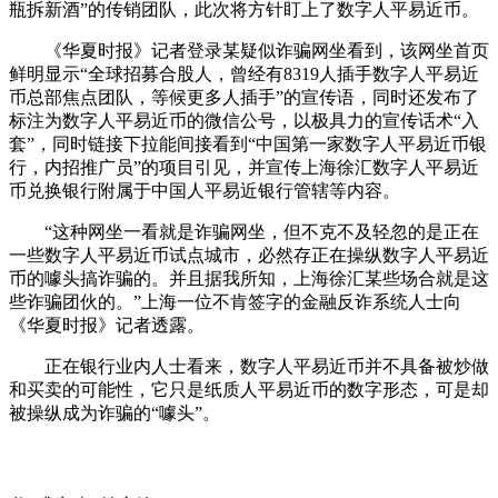
瓶拆新酒”的传销团队，此次将方针盯上了数字人平易近币。
《华夏时报》记者登录某疑似诈骗网坐看到，该网坐首页
鲜明显示“全球招募合股人，曾经有8319人插手数字人平易近
币总部焦点团队，等候更多人插手”的宣传语，同时还发布了
标注为数字人平易近币的微信公号，以极具力的宣传话术“入
套”，同时链接下拉能间接看到“中国第一家数字人平易近币银
行，内招推广员”的项目引见，并宣传上海徐汇数字人平易近
币兑换银行附属于中国人平易近银行管辖等内容。
“这种网坐一看就是诈骗网坐，但不克不及轻忽的是正在
一些数字人平易近币试点城市，必然存正在操纵数字人平易近
币的噱头搞诈骗的。并且据我所知，上海徐汇某些场合就是这
些诈骗团伙的。”上海一位不肯签字的金融反诈系统人士向
《华夏时报》记者透露。
正在银行业内人士看来，数字人平易近币并不具备被炒做
和买卖的可能性，它只是纸质人平易近币的数字形态，可是却
被操纵成为诈骗的“噱头”。