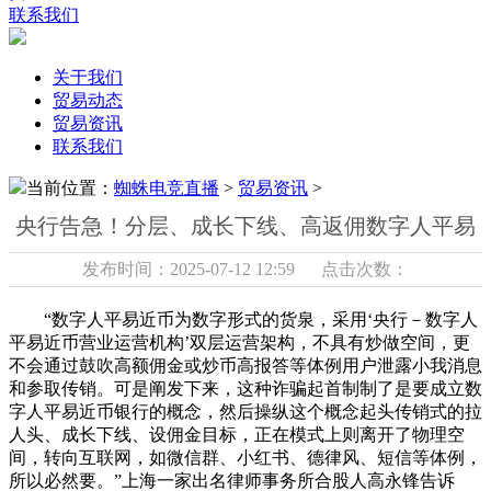
联系我们
关于我们
贸易动态
贸易资讯
联系我们
当前位置：
蜘蛛电竞直播
>
贸易资讯
>
央行告急！分层、成长下线、高返佣数字人平易
发布时间：2025-07-12 12:59 点击次数：
“数字人平易近币为数字形式的货泉，采用‘央行－数字人
平易近币营业运营机构’双层运营架构，不具有炒做空间，更
不会通过鼓吹高额佣金或炒币高报答等体例用户泄露小我消息
和参取传销。可是阐发下来，这种诈骗起首制制了是要成立数
字人平易近币银行的概念，然后操纵这个概念起头传销式的拉
人头、成长下线、设佣金目标，正在模式上则离开了物理空
间，转向互联网，如微信群、小红书、德律风、短信等体例，
所以必然要。”上海一家出名律师事务所合股人高永锋告诉