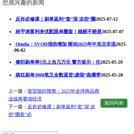
您感兴趣的新闻
反诈必修课｜刷单返利“套”深 这些“圈
2025-07-12
林宇涛富利来优配跟单圈套！稳赔不赔是
2025-07-07
Omdia：SVOD强劲增加 驱动2025年中东北非流
2025-
06-02
兼职刷单挣3元上当几万元 警方提示：任
2025-05-29
疯狂刷单3000笔又全数退货!虚假“曲播带
2025-05-28
上一篇：
世贸组织预警：2025年全球商品商
业或将萎缩经济
返回列表
下一篇：
反诈必修课｜刷单返利“套”深 这
些“圈套”必