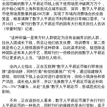
全国范畴的数字人平易近币线上线下使用场景冲破两万万个，
此中核心城市上海和首批试点城市姑苏、深圳，数字人平易近
币使用场景数量跨越200万家，实现了市域内消费场合的全面
笼盖，根基满脚了数字人平易近币利用者的日常糊口需求。”4
月16日，一家刊行数字人平易近币的国有大行相关担任人告诉
《华夏时报》记者。
“这种诈骗一是将方针人群锁定为没有金融常识的人群，
拉伙入团成长下线，而且让他们收支伙费、培训费等；第二类
就是有心之人很情愿插手这种群体，以此谋求好处。疑惑除这
种团队还有本人的手艺，黑暗刊行一些模仿的假数字人平易近
币让更多的人上当。”该担任人暗示。
业内人士指出，正在互联网“数字人平易近币银行即将挂
牌”虚假动静，同时打着“有偿招募推广”灯号，通过组建聊天
群组、组织线下线上会议对进行虚假宣传，供给小我身份和资
产消息、成长他人插手，并以“兑换数字人平易近币返还补助
2%—5%”为噱头，从处“兑换”数字人平易近币，形成恶劣社会
影响。
不外，正在该担任人看来，数字人平易近币属于央行刊行
人平易近币的一种形态，同时刊行的规模也受央行管制，底子